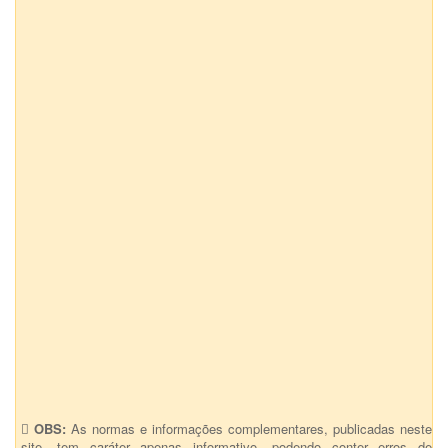
OBS:
As normas e informações complementares, publicadas neste
site, tem caráter apenas informativo, podendo conter erros de