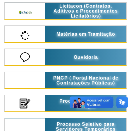
Licitacon (Contratos,
Aditivos e Procedimentos
Licitatórios)
Matérias em Tramitação
Ouvidoria
PNCP ( Portal Nacional de
Contratações Públicas)
Processo Seletivo de
Estágio
Processo Seletivo para
Servidores Temporários