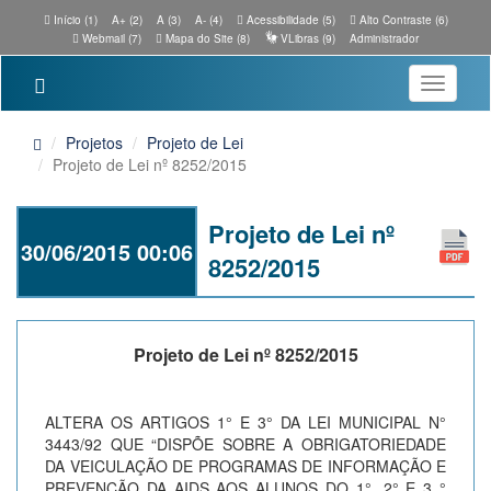
Início (1)
A+ (2)
A (3)
A- (4)
Acessibilidade (5)
Alto Contraste (6)
Webmail (7)
Mapa do Site (8)
VLibras (9)
Administrador
Toggle
navigatio
Projetos
Projeto de Lei
Projeto de Lei nº 8252/2015
Projeto de Lei nº
30/06/2015 00:06
8252/2015
Projeto de Lei nº 8252/2015
ALTERA OS ARTIGOS 1° E 3° DA LEI MUNICIPAL N°
3443/92 QUE “DISPÕE SOBRE A OBRIGATORIEDADE
DA VEICULAÇÃO DE PROGRAMAS DE INFORMAÇÃO E
PREVENÇÃO DA AIDS AOS ALUNOS DO 1°, 2° E 3 °