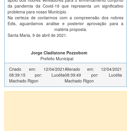
apoio dos nobres Vereadores para o enfrentamento conjunto
da pandemia da Covid-19 que representa um significativo
problema para nosso Município.
Na certeza de contarmos com a compreensão dos nobres
Edis, aguardamos análise e posterior aprovação para a
matéria proposta.
Santa Maria, 9 de abril de 2021.
Jorge Cladistone Pozzobom
Prefeito Municipal
Criado em: 12/04/2021
Alterado em: 12/04/2021
08:39:15 por: Lucélia
08:39:49 por: Lucélia
Machado Rigon
Machado Rigon
Anexos (2)
Mensagem Retificativa
126 - Contracao Emergencial - FARMACEUTICO - SMS-
COVID