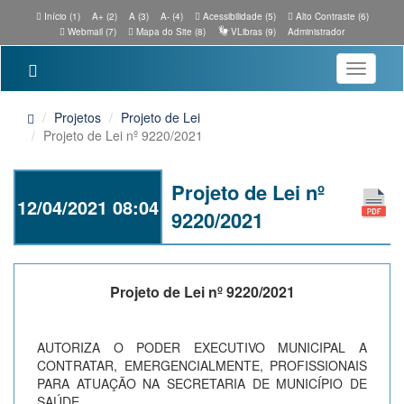
Início (1)
A+ (2)
A (3)
A- (4)
Acessibilidade (5)
Alto Contraste (6)
Webmail (7)
Mapa do Site (8)
VLibras (9)
Administrador
Toggle
navigatio
Projetos
Projeto de Lei
Projeto de Lei nº 9220/2021
Projeto de Lei nº
12/04/2021 08:04
9220/2021
Projeto de Lei nº 9220/2021
AUTORIZA O PODER EXECUTIVO MUNICIPAL A
CONTRATAR, EMERGENCIALMENTE, PROFISSIONAIS
PARA ATUAÇÃO NA SECRETARIA DE MUNICÍPIO DE
SAÚDE.