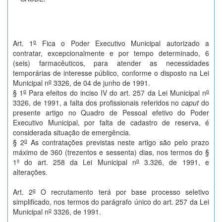
o
Art. 1
Fica o Poder Executivo Municipal autorizado a
contratar, excepcionalmente e por tempo determinado, 6
(seis) farmacêuticos, para atender as necessidades
temporárias de interesse público, conforme o disposto na Lei
o
Municipal n
3326, de 04 de junho de 1991.
o
o
§ 1
Para efeitos do inciso IV do art. 257 da Lei Municipal n
3326, de 1991, a falta dos profissionais referidos no
caput
do
presente artigo no Quadro de Pessoal efetivo do Poder
Executivo Municipal, por falta de cadastro de reserva, é
considerada situação de emergência.
o
§ 2
As contratações previstas neste artigo são pelo prazo
máximo de 360 (trezentos e sessenta) dias, nos termos do §
o
1º do art. 258 da Lei Municipal n
3.326, de 1991, e
alterações.
o
Art. 2
O recrutamento terá por base processo seletivo
simplificado, nos termos do parágrafo único do art. 257 da Lei
o
Municipal n
3326, de 1991.