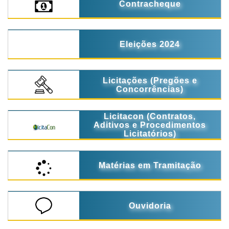
Contracheque
Eleições 2024
Licitações (Pregões e
Concorrências)
Licitacon (Contratos,
Aditivos e Procedimentos
Licitatórios)
Matérias em Tramitação
Ouvidoria