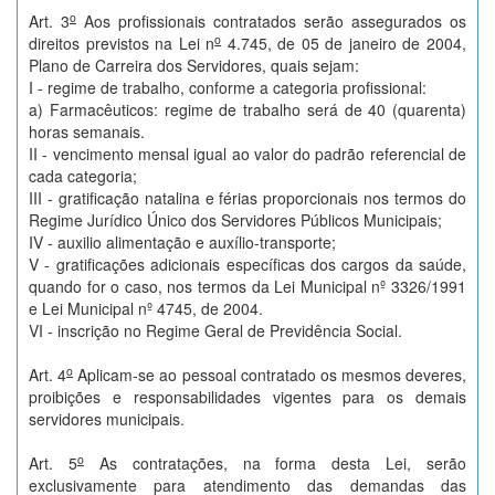
o
Art. 3
Aos profissionais contratados serão assegurados os
o
direitos previstos na Lei n
4.745, de 05 de janeiro de 2004,
Plano de Carreira dos Servidores, quais sejam:
I - regime de trabalho, conforme a categoria profissional:
a) Farmacêuticos: regime de trabalho será de 40 (quarenta)
horas semanais.
II - vencimento mensal igual ao valor do padrão referencial de
cada categoria;
III - gratificação natalina e férias proporcionais nos termos do
Regime Jurídico Único dos Servidores Públicos Municipais;
IV - auxilio alimentação e auxílio-transporte;
V - gratificações adicionais específicas dos cargos da saúde,
quando for o caso, nos termos da Lei Municipal nº 3326/1991
e Lei Municipal nº 4745, de 2004.
VI - inscrição no Regime Geral de Previdência Social.
o
Art. 4
Aplicam-se ao pessoal contratado os mesmos deveres,
proibições e responsabilidades vigentes para os demais
servidores municipais.
o
Art. 5
As contratações, na forma desta Lei, serão
exclusivamente para atendimento das demandas das