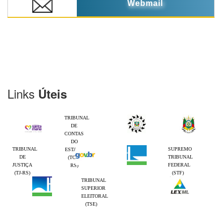
Webmail
Links
Úteis
TRIBUNAL
DE
CONTAS
DO
TRIBUNAL
SUPREMO
ESTADO
DE
TRIBUNAL
(TCE-
JUSTIÇA
FEDERAL
RS)
(TJ-RS)
(STF)
TRIBUNAL
SUPERIOR
ELEITORAL
(TSE)