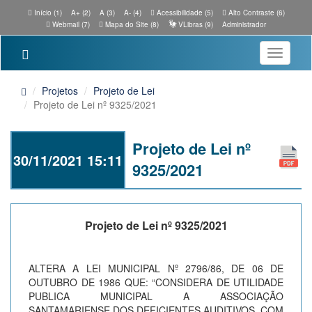
Início (1)
A+ (2)
A (3)
A- (4)
Acessibilidade (5)
Alto Contraste (6)
Webmail (7)
Mapa do Site (8)
VLibras (9)
Administrador
Toggle
navigatio
Projetos
Projeto de Lei
Projeto de Lei nº 9325/2021
Projeto de Lei nº
30/11/2021 15:11
9325/2021
Projeto de Lei nº 9325/2021
ALTERA A LEI MUNICIPAL Nº 2796/86, DE 06 DE
OUTUBRO DE 1986 QUE: “CONSIDERA DE UTILIDADE
PUBLICA MUNICIPAL A ASSOCIAÇÃO
SANTAMARIENSE DOS DEFICIENTES AUDITIVOS, COM