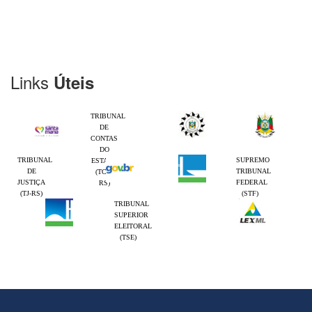
Links
Úteis
TRIBUNAL
DE
CONTAS
DO
TRIBUNAL
SUPREMO
ESTADO
DE
TRIBUNAL
(TCE-
JUSTIÇA
FEDERAL
RS)
(TJ-RS)
(STF)
TRIBUNAL
SUPERIOR
ELEITORAL
(TSE)