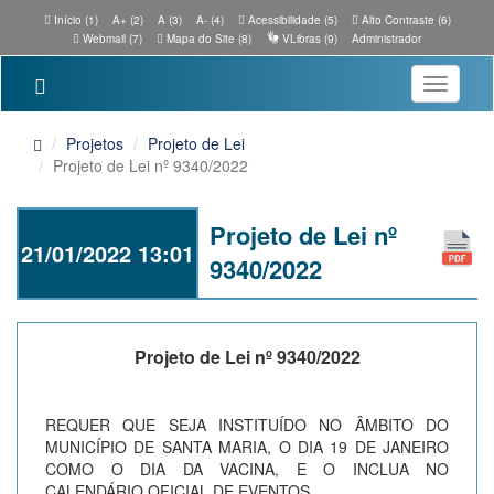
Início (1)
A+ (2)
A (3)
A- (4)
Acessibilidade (5)
Alto Contraste (6)
Webmail (7)
Mapa do Site (8)
VLibras (9)
Administrador
Toggle
navigatio
Projetos
Projeto de Lei
Projeto de Lei nº 9340/2022
Projeto de Lei nº
21/01/2022 13:01
9340/2022
Projeto de Lei nº 9340/2022
REQUER QUE SEJA INSTITUÍDO NO ÂMBITO DO
MUNICÍPIO DE SANTA MARIA, O DIA 19 DE JANEIRO
COMO O DIA DA VACINA, E O INCLUA NO
CALENDÁRIO OFICIAL DE EVENTOS.