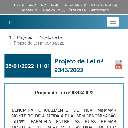
Início (1)
A+ (2)
A (3)
A- (4)
Acessibilidade (5)
Alto Contraste (6)
Webmail (7)
Mapa do Site (8)
VLibras (9)
Administrador
Toggle
navigatio
Projetos
Projeto de Lei
Projeto de Lei nº 9343/2022
Projeto de Lei nº
25/01/2022 11:01
9343/2022
Projeto de Lei nº 9343/2022
DENOMINA OFICIALMENTE DE RUA MIRAMAR
MONTEIRO DE ALMEIDA A RUA “SEM DENOMINAÇÃO
10155”, PARALELA ENTRE AS RUAS REIMAR
MONTEIRO DE ALMEIDA E AVENIDA PREFEITO