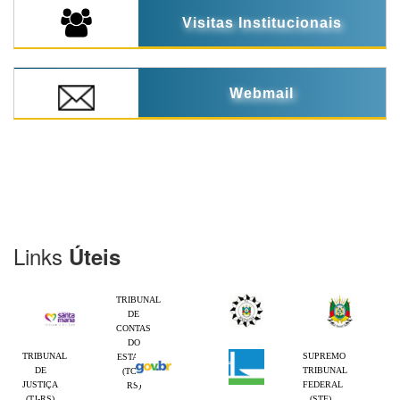
Visitas Institucionais
Webmail
Links
Úteis
TRIBUNAL
DE
CONTAS
DO
TRIBUNAL
SUPREMO
ESTADO
DE
TRIBUNAL
(TCE-
JUSTIÇA
FEDERAL
RS)
(TJ-RS)
(STF)