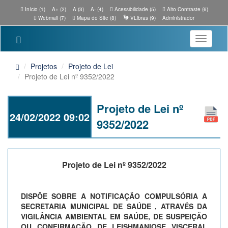
Início (1)
A+ (2)
A (3)
A- (4)
Acessibilidade (5)
Alto Contraste (6)
Webmail (7)
Mapa do Site (8)
VLibras (9)
Administrador
Toggle
navigatio
Projetos
Projeto de Lei
Projeto de Lei nº 9352/2022
Projeto de Lei nº
24/02/2022 09:02
9352/2022
Projeto de Lei nº 9352/2022
DISPÕE SOBRE A NOTIFICAÇÃO COMPULSÓRIA A
SECRETARIA MUNICIPAL DE SAÚDE , ATRAVÉS DA
VIGILÂNCIA AMBIENTAL EM SAÚDE, DE SUSPEIÇÃO
OU CONFIRMAÇÃO DE LEISHMANIOSE VISCERAL