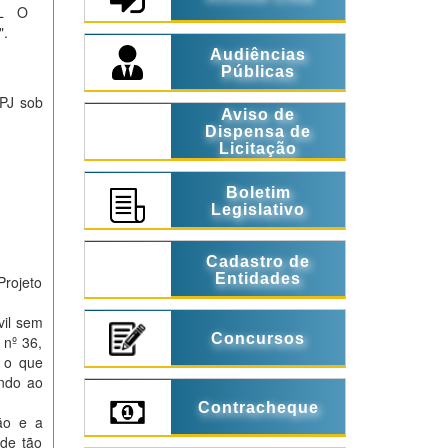
AL O
.
Audiências
Públicas
NPJ sob
Aviso de
Dispensa de
Licitação
Boletim
Legislativo
Cadastro de
Entidades
Projeto
vil sem
Concursos
 nº 36,
, o que
ando ao
Contracheque
ção e a
ade tão