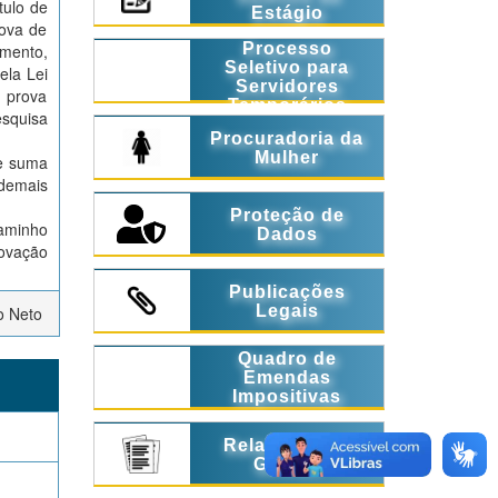
tulo de
Estágio
rova de
Processo
amento,
Seletivo para
ela Lei
Servidores
, prova
Temporários
esquisa
Procuradoria da
Mulher
de suma
 demais
Proteção de
caminho
Dados
rovação
Publicações
Legais
o Neto
Quadro de
Emendas
Impositivas
Relatórios de
Gestão