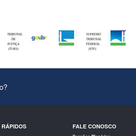
TRIBUNAL
SUPREMO
DE
TRIBUNAL
JUSTIÇA
FEDERAL
(TJ-RS)
(STF)
ão?
S RÁPIDOS
FALE CONOSCO