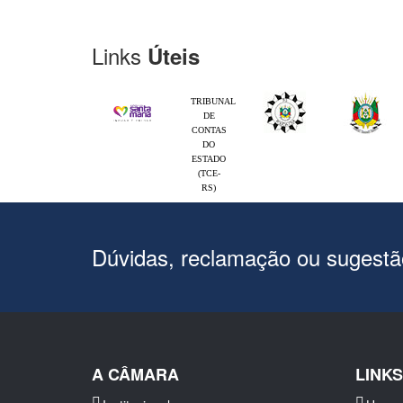
Links
Úteis
TRIBUNAL
DE
CONTAS
DO
ESTADO
(TCE-
RS)
Dúvidas, reclamação ou sugest
A CÂMARA
LINK