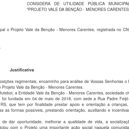
CONSIDERA DE UTILIDADE PÚBLICA MUNICIP
"PROJETO VALE DA BENÇÃO - MENORES CARENTES"
icipal o Projeto Vale da Benção - Menores Carentes, registrada no C
o.
Justificativa
posições regimentais, encaminho para análise de Vossas Senhorias o 
 o Projeto Vale da Benção - Menores Carentes.
futebol, a Entidade Vale da Benção - Menores Carentes, sociedade ci
ado, foi fundada em 04 de maio de 2018, com sede a Rua Padre Feijó
RS, que tem por finalidade prestar apoio e orientação a crianças
as as formas possíveis, prestando orientação, auxiliando e incentiv
 de dar oportunidade, melhorar a qualidade de vida, a socializa
niciou com o Projeto uma importante ação social naquela comunid