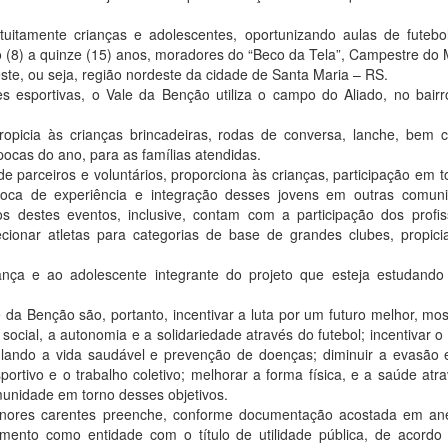
uitamente crianças e adolescentes, oportunizando aulas de futebo
o (8) a quinze (15) anos, moradores do “Beco da Tela”, Campestre do
ste, ou seja, região nordeste da cidade de Santa Maria – RS.
des esportivas, o Vale da Benção utiliza o campo do Aliado, no bair
propicia às crianças brincadeiras, rodas de conversa, lanche, bem
ocas do ano, para as famílias atendidas.
e parceiros e voluntários, proporciona às crianças, participação em t
troca de experiência e integração desses jovens em outras comun
s destes eventos, inclusive, contam com a participação dos profis
ecionar atletas para categorias de base de grandes clubes, propic
riança e ao adolescente integrante do projeto que esteja estudand
e da Benção são, portanto, incentivar a luta por um futuro melhor, mo
ocial, a autonomia e a solidariedade através do futebol; incentivar o 
ulando a vida saudável e prevenção de doenças; diminuir a evasão 
ortivo e o trabalho coletivo; melhorar a forma física, e a saúde atr
comunidade em torno desses objetivos.
enores carentes preenche, conforme documentação acostada em an
iamento como entidade com o título de utilidade pública, de acord