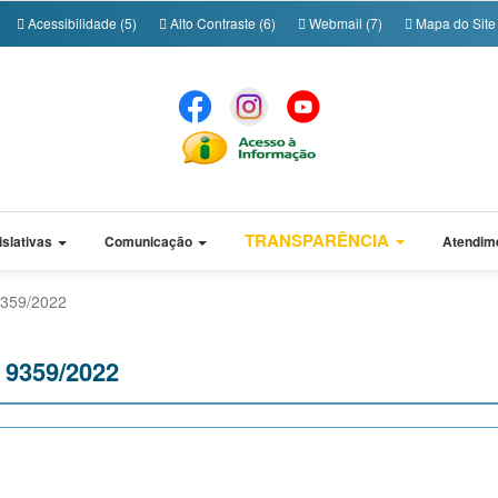
Acessibilidade (5)
Alto Contraste (6)
Webmail (7)
Mapa do Site 
TRANSPARÊNCIA
islativas
Comunicação
Atendim
 9359/2022
º 9359/2022