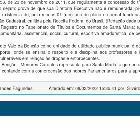
 5556, de 23 de novembro de 2011, que regulamenta a concessão do tí
ais sejam: prova de que sua Diretoria Executiva não é remunerada; p
a existência de, pelo menos 01 (um) ano de pleno e normal funcion
o Cadastral, emitida pela Receita Federal do Brasil. (Redação dada p
Registro no Tabelionato de Títulos e Documentos de Santa Maria; e
omunitária, assistencial, social, cultural, esportiva amadorística, de p
jeto Vale da Benção como entidade de utilidade pública municipal é 
orte, onde se ensina o respeito e a disciplina aos professores e
ulneráveis em relação às drogas e entorpecentes.
a Benção - Menores Carentes representa para Santa Maria, é que en
va, contando com a compreensão dos nobres Parlamentares para a ap
rnandes Fagundes
Alterado em: 08/03/2022 15:35:41 por: Silvéri