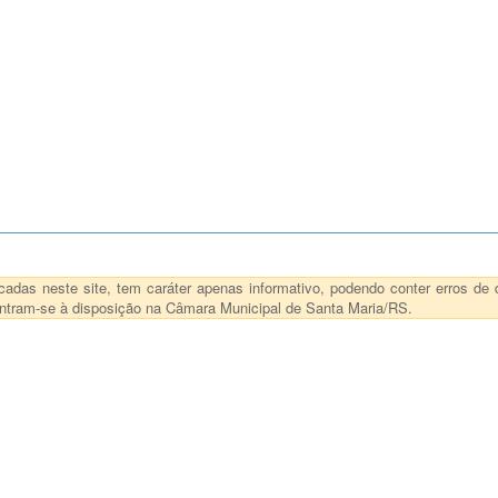
das neste site, tem caráter apenas informativo, podendo conter erros de d
ncontram-se à disposição na Câmara Municipal de Santa Maria/RS.