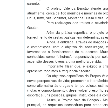
carente.
O projeto Vale da Benção atende grat
atualmente, cerca de 100 meninos e meninas de oit
Deus, Km3, Vila Schirmer, Montanha Russa e Vila Le
Para realização dos treinos e ativida
Goulart.
Além da prática esportiva, o projeto 
fornecimento de cestas básicas, em determinadas ép
Ainda, a entidade, através de doações d
e competições, com o objetivo de socialização, 
favorecendo o fortalecimento da autoestima. Muito
conhecidos como “olheiros”, responsáveis por sel
ascensão desses jovens a uma melhora de vida.
Importante frisar que, é exigido à c
apresente todo mês a frequência escolar.
Os objetivos específicos do Projeto Val
novas perspectivas de vida; promover o intercâmbio s
como alternativa às drogas e tempo ocioso, estim
(notas e comportamento); desenvolver o espírito esp
esporte; e, unir pessoas, grupos, instituições e a 
Assim, o Projeto Vale da Benção - M
principal, os requisitos necessários para credenc