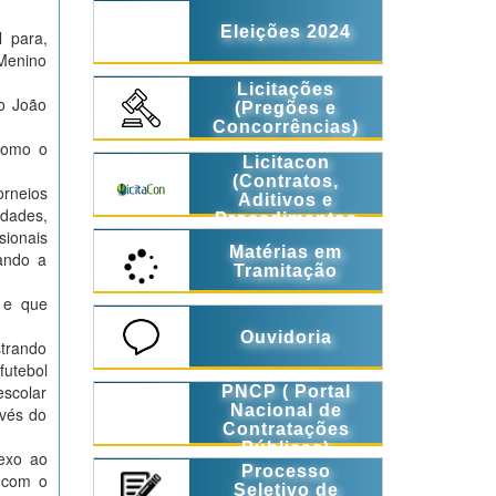
Eleições 2024
l para,
 Menino
Licitações
ro João
(Pregões e
Concorrências)
 como o
Licitacon
(Contratos,
orneios
Aditivos e
idades,
Procedimentos
sionais
Licitatórios)
Matérias em
iando a
Tramitação
o e que
Ouvidoria
strando
futebol
escolar
PNCP ( Portal
Nacional de
avés do
Contratações
Públicas)
exo ao
Processo
o com o
Seletivo de