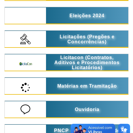
Eleições 2024
Licitações (Pregões e
Concorrências)
Licitacon (Contratos,
Aditivos e Procedimentos
Licitatórios)
Matérias em Tramitação
Ouvidoria
PNCP ( Portal Nacional de