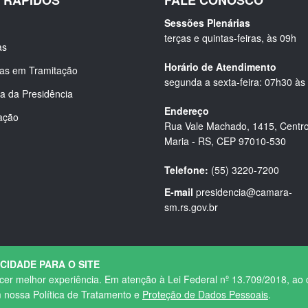
S RÁPIDOS
FALE CONOSCO
Sessões Plenárias
terças e quintas-feiras, às 09h
as
Horário de Atendimento
ias em Tramitação
segunda a sexta-feira: 07h30 às
a da Presidência
Endereço
ação
Rua Vale Machado, 1415, Centro
Maria - RS, CEP 97010-530
Telefone:
(55) 3220-7200
E-mail
presidencia@camara-
sm.rs.gov.br
ACIDADE PARA O SITE
ecer melhor experiência. Em atenção à Lei Federal nº 13.709/2018, ao 
Política de Privacidade
|
Termos de Uso
m nossa Política de Tratamento e
Proteção de Dados Pessoais
.