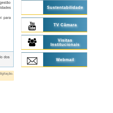
 gestão
tidades
Sustentabilidade
i para
TV Câmara
Visitas
Institucionais
do dos
Webmail
igitação.