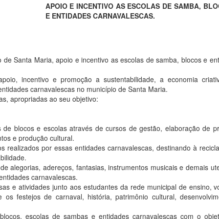
APOIO E INCENTIVO AS ESCOLAS DE SAMBA, BL
E ENTIDADES CARNAVALESCAS.
o de Santa Maria, apoio e incentivo as escolas de samba, blocos e en
poio, incentivo e promoção a sustentabilidade, a economia criati
entidades carnavalescas no município de Santa Maria.
as, apropriadas ao seu objetivo:
s de blocos e escolas através de cursos de gestão, elaboração de pr
tos e produção cultural.
os realizados por essas entidades carnavalescas, destinando à recic
bilidade.
de alegorias, adereços, fantasias, instrumentos musicais e demais ute
entidades carnavalescas.
sas e atividades junto aos estudantes da rede municipal de ensino, v
os festejos de carnaval, história, patrimônio cultural, desenvolvi
blocos, escolas de sambas e entidades carnavalescas com o objet