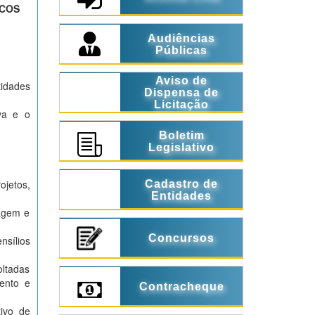
OCOS
Audiências
Públicas
Aviso de
tidades
Dispensa de
Licitação
va e o
Boletim
Legislativo
ojetos,
Cadastro de
Entidades
lagem e
Concursos
nsílios
oltadas
mento e
Contracheque
ivo de