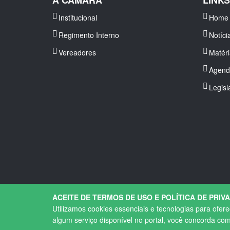
A CÂMARA
LINK
Institucional
Home
Regimento Interno
Notíci
Vereadores
Matér
Agend
Legisl
ACEITE DE TERMOS DE USO E POLÍTICA DE PRIV
Utilizamos cookies essenciais e tecnologias para ofer
Copyright © 2026. Todos os direitos Reservados.
algum serviço disponível no portal, você concorda co