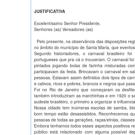
JUSTIFICATIVA
Excelentíssimo Senhor Presidente,
Senhores (as) Vereadores (as)
Pelo presente, na observância das disposições reg
no âmbito do município de Santa Maria, que eventos
Segundo historiadores, o carnaval brasileiro fo
portugueses que pra cá o trouxeram. O carnaval foi
pintados jogando bolas de farinha misturadas co
participavam da festa. Brincavam o carnaval em sa
pessoas. Estavam assim definidos dois tipos de carna
e cativos, ricos e pobres, brancos e negros que pas
Foi no Rio de Janeiro que começaram os desfiles
também introduziram as marchinhas e em 1920 o sam
sudeste brasileiro, o primeiro a organizar e influenc
Nossa cidade tem inúmeras escolas de samba, blo
bom tempo estão desassistidos. Reconhecemos que
pessoas de todas as gerações, raças/etnias, classes
Embora tenhamos todos esses aspectos positivos re
público está relacionado com alguma possível de