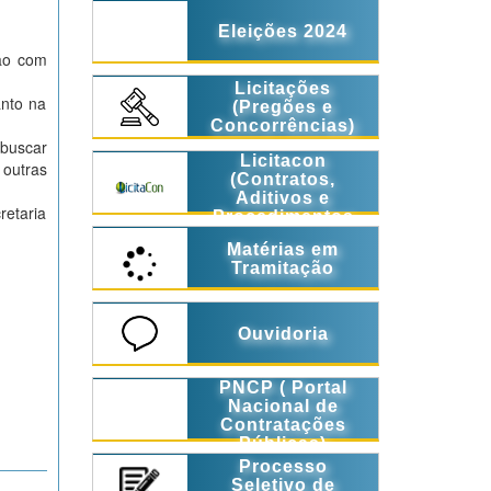
Eleições 2024
ção com
Licitações
anto na
(Pregões e
Concorrências)
 buscar
Licitacon
 outras
(Contratos,
.
Aditivos e
retaria
Procedimentos
Licitatórios)
Matérias em
Tramitação
Ouvidoria
PNCP ( Portal
Nacional de
Contratações
Públicas)
Processo
Seletivo de