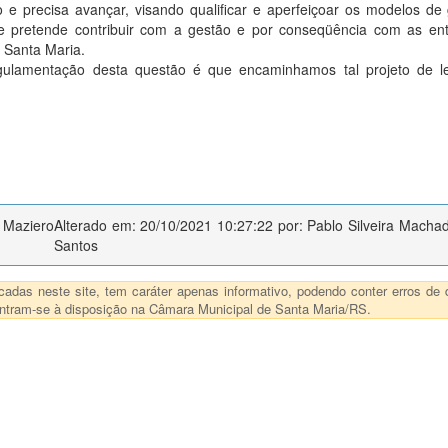
 e precisa avançar, visando qualificar e aperfeiçoar os modelos de
ue pretende contribuir com a gestão e por conseqüência com as en
 Santa Maria.
ulamentação desta questão é que encaminhamos tal projeto de le
 Maziero
Alterado em: 20/10/2021 10:27:22 por: Pablo Silveira Macha
Santos
das neste site, tem caráter apenas informativo, podendo conter erros de d
ncontram-se à disposição na Câmara Municipal de Santa Maria/RS.