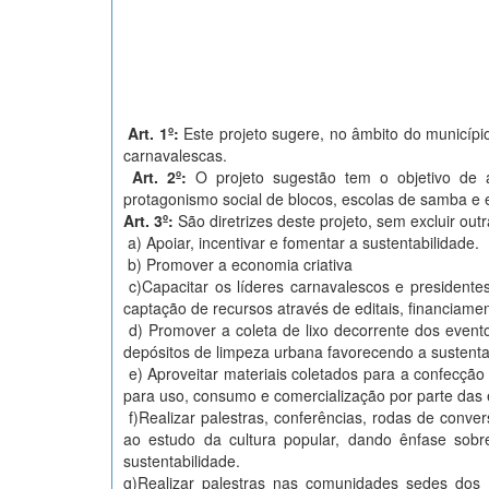
Art. 1º:
Este projeto sugere, no âmbito do municípi
carnavalescas.
Art. 2º:
O projeto sugestão tem o objetivo de a
protagonismo social de blocos, escolas de samba e 
Art. 3º:
São diretrizes deste projeto, sem excluir outr
a) Apoiar, incentivar e fomentar a sustentabilidade.
b) Promover a economia criativa
c)Capacitar os líderes carnavalescos e presidente
captação de recursos através de editais, financiamen
d) Promover a coleta de lixo decorrente dos event
depósitos de limpeza urbana favorecendo a sustenta
e) Aproveitar materiais coletados para a confecção 
para uso, consumo e comercialização por parte das 
f)Realizar palestras, conferências, rodas de conver
ao estudo da cultura popular, dando ênfase sobre 
sustentabilidade.
g)Realizar palestras nas comunidades sedes dos 