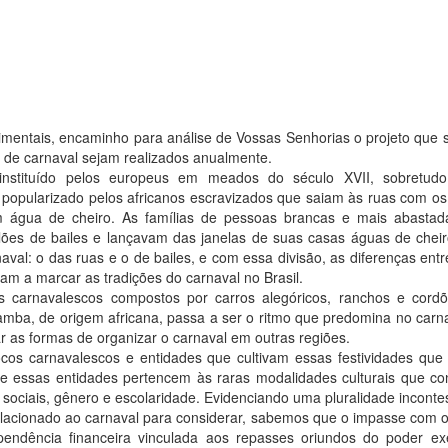
imentais, encaminho para análise de Vossas Senhorias o projeto que 
 de carnaval sejam realizados anualmente.
i instituído pelos europeus em meados do século XVII, sobretudo
 popularizado pelos africanos escravizados que saiam às ruas com os
m água de cheiro. As famílias de pessoas brancas e mais abastad
lões de bailes e lançavam das janelas de suas casas águas de chei
val: o das ruas e o de bailes, e com essa divisão, as diferenças entre
sam a marcar as tradições do carnaval no Brasil.
 carnavalescos compostos por carros alegóricos, ranchos e cordõ
ba, de origem africana, passa a ser o ritmo que predomina no carn
iar as formas de organizar o carnaval em outras regiões.
cos carnavalescos e entidades que cultivam essas festividades qu
 essas entidades pertencem às raras modalidades culturais que c
 sociais, gênero e escolaridade. Evidenciando uma pluralidade incontes
lacionado ao carnaval para considerar, sabemos que o impasse com 
pendência financeira vinculada aos repasses oriundos do poder ex