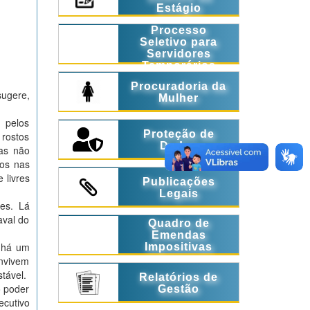
Estágio
Processo
Seletivo para
Servidores
Temporários
Procuradoria da
sugere,
Mulher
 pelos
Proteção de
 rostos
Dados
as não
ros nas
 livres
Publicações
Legais
es. Lá
aval do
Quadro de
Emendas
e há um
Impositivas
onvivem
tável.
Relatórios de
o poder
Gestão
ecutivo