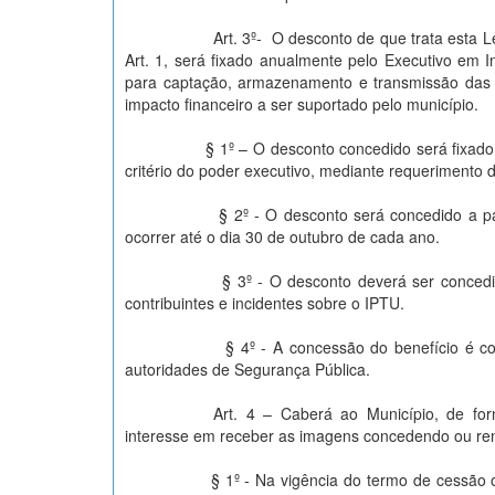
Art. 3º- O desconto de que trata esta L
Art. 1, será fixado anualmente pelo Executivo em I
para captação, armazenamento e transmissão das 
impacto financeiro a ser suportado pelo município.
§ 1º – O desconto concedido será fixado no at
critério do poder executivo, mediante requerimento 
§ 2º - O desconto será concedido a partir do 
ocorrer até o dia 30 de outubro de cada ano.
§ 3º - O desconto deverá ser concedido após
contribuintes e incidentes sobre o IPTU.
§ 4º - A concessão do benefício é condicio
autoridades de Segurança Pública.
Art. 4 – Caberá ao Município, de form
interesse em receber as imagens concedendo ou ren
§ 1º - Na vigência do termo de cessão o Munic