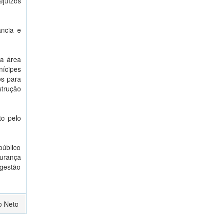
ejuízos
ância e
 a área
ícipes
os para
strução
to pelo
público
gurança
ugestão
o Neto