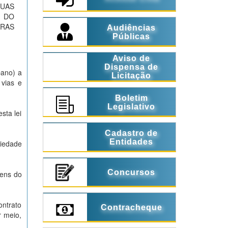
UAS
O DO
TRAS
Audiências
Públicas
Aviso de
Dispensa de
ano) a
Licitação
vias e
Boletim
Legislativo
ta lei
Cadastro de
Entidades
iedade
Concursos
ens do
ntrato
Contracheque
r meio,