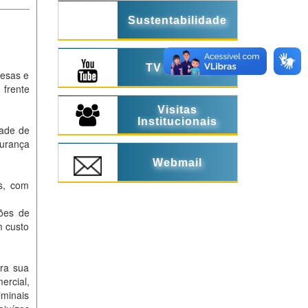
Sustentabilidade
TV Câmara
resas e
 frente
Visitas
Institucionais
dade de
gurança
Webmail
s, com
ões de
m custo
ara sua
ercial,
iminais