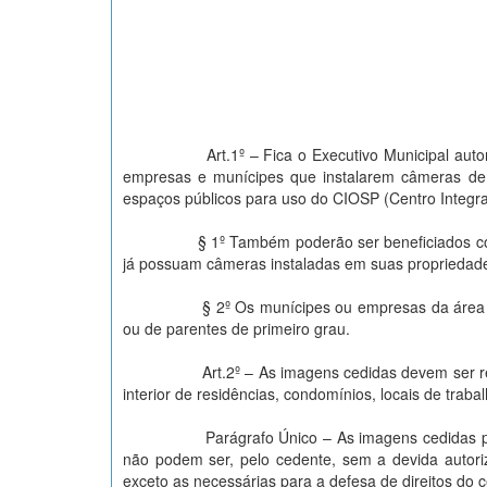
Art.1º – Fica o Executivo Municipal autorizado
empresas e munícipes que instalarem câmeras de
espaços públicos para uso do CIOSP (Centro Integr
§ 1º Também poderão ser beneficiados com o de
já possuam câmeras instaladas em suas propriedades
§ 2º Os munícipes ou empresas da área rural p
ou de parentes de primeiro grau.
Art.2º – As imagens cedidas devem ser restrit
interior de residências, condomínios, locais de trab
Parágrafo Único – As imagens cedidas passam a
não podem ser, pelo cedente, sem a devida autori
exceto as necessárias para a defesa de direitos do 