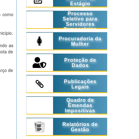
Estágio
Processo
em como
Seletivo para
Servidores
Temporários
icípio.
Procuradoria da
Mulher
ando as
uota de
Proteção de
Dados
rço de
Publicações
Legais
Quadro de
Emendas
Impositivas
Relatórios de
Gestão