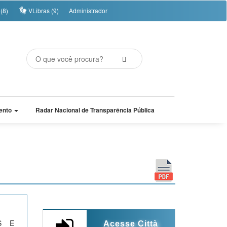
(8)
VLibras (9)
Administrador
ento
Radar Nacional de Transparência Pública
S E
Acesse Città