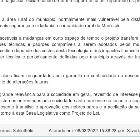
 da justiça, esclarecendo de forma segura os fatos, reparando os pr
a área rural do município, normalmente mais vulnerável pela dist
mais segurança e cidadania a comunidade rural do Município.
uscetíveis a mudanças em curto espaço de tempo o projeto transfere
ações técnicas e padrões compatíveis a serem adotados pelos mun
cedida depende dos custos desta tecnologia e dos impactos financeir
r técnica e periodicamente definidas pelo município através de In
ícipes ficam resguardados pela garantia de continuidade do descon
te de alterações futuras.
grande relevância para a sociedade em geral, revestido de interesse 
anstornos enfrentados pela sociedade santa-mariense no tocante a se
esente à análise e aprovação dos nobres pares e a aceitação da s
etorne à esta Casa Legislativa como Projeto de Lei.
raes Schlottfeldt
Alterado em: 08/03/2022 15:36:28 por: Silvéri