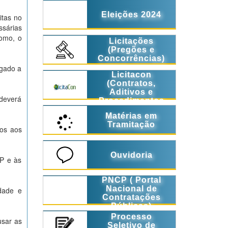
Eleições 2024
itas no
ssárias
como, o
Licitações
(Pregões e
Concorrências)
gado a
Licitacon
(Contratos,
Aditivos e
deverá
Procedimentos
Licitatórios)
Matérias em
Tramitação
os aos
Ouvidoria
P e às
PNCP ( Portal
Nacional de
idade e
Contratações
Públicas)
Processo
sar as
Seletivo de