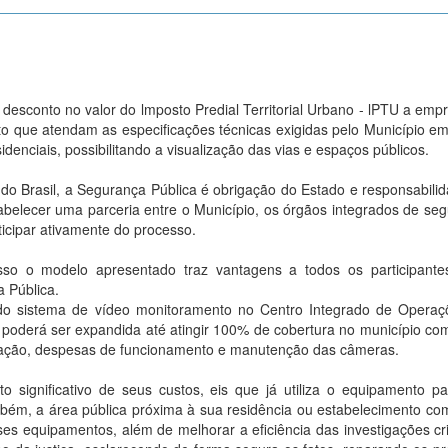
 desconto no valor do lmposto Predial Territorial Urbano - lPTU a emp
 que atendam as especificações técnicas exigidas pelo Município em
denciais, possibilitando a visualização das vias e espaços públicos.
do Brasil, a Segurança Pública é obrigação do Estado e responsabili
tabelecer uma parceria entre o Município, os órgãos integrados de se
icipar ativamente do processo.
so o modelo apresentado traz vantagens a todos os participante
a Pública.
o sistema de vídeo monitoramento no Centro Integrado de Operaç
 poderá ser expandida até atingir 100% de cobertura no município co
talação, despesas de funcionamento e manutenção das câmeras.
 significativo de seus custos, eis que já utiliza o equipamento p
bém, a área pública próxima à sua residência ou estabelecimento com
ses equipamentos, além de melhorar a eficiência das investigações cr