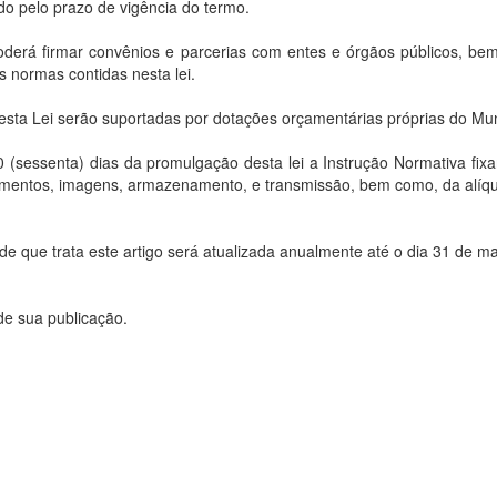
o pelo prazo de vigência do termo.
poderá firmar convênios e parcerias com entes e órgãos públicos, b
s normas contidas nesta lei.
sta Lei serão suportadas por dotações orçamentárias próprias do Mun
60 (sessenta) dias da promulgação desta lei a Instrução Normativa fix
pamentos, imagens, armazenamento, e transmissão, bem como, da alíq
trata este artigo será atualizada anualmente até o dia 31 de ma
 de sua publicação.