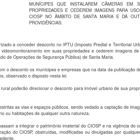
MUNÍCIPES QUE INSTALAREM CÂMERAS EM S
PROPRIEDADES E CEDEREM IMAGENS PARA US
CIOSP NO ÂMBITO DE SANTA MARIA E DÁ OU
PROVIDÊNCIAS.
 a conceder desconto no IPTU (Imposto Predial e Territorial Urb
 videomonitoramento em suas propriedades e cederem imagens de 
ado de Operações de Segurança Pública) de Santa Maria.
sconto os munícipes e empresas que na data da publicação des
, observado o disposto nesta lei.
oderão direcionar o desconto para imóvel urbano de sua propr
as as vias e espaços públicos, sendo vedado a captação de imag
alho ou habitações de qualquer outra natureza.
 integrar o patrimônio imaterial do CIOSP e na vigência do co
zação do CIOSP, obstruídas, modificadas ou divulgadas por qualque
cedente.