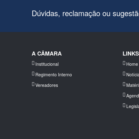
Dúvidas, reclamação ou sugest
A CÂMARA
LINK
Institucional
Home
Regimento Interno
Notíci
Vereadores
Matér
Agend
Legisl