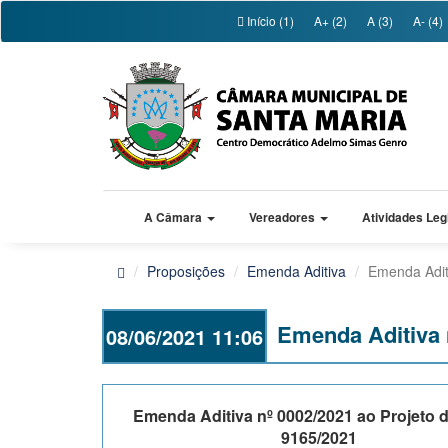
Início (1)
A+ (2)
A (3)
A- (4)
A Câmara
Vereadores
Atividades Leg
Proposições
Emenda Aditiva
Emenda Adit
Emenda Aditiva n
08/06/2021 11:06
Emenda Aditiva nº 0002/2021 ao Projeto d
9165/2021