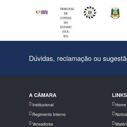
TRIBUNAL
DE
CONTAS
DO
ESTADO
(TCE-
RS)
Dúvidas, reclamação ou sugest
A CÂMARA
LINK
Institucional
Home
Regimento Interno
Notíci
Vereadores
Matér