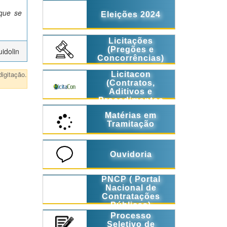
 que se
Eleições 2024
Licitações
(Pregões e
idolin
Concorrências)
igitação.
Licitacon
(Contratos,
Aditivos e
Procedimentos
Licitatórios)
Matérias em
Tramitação
Ouvidoria
PNCP ( Portal
Nacional de
Contratações
Públicas)
Processo
Seletivo de