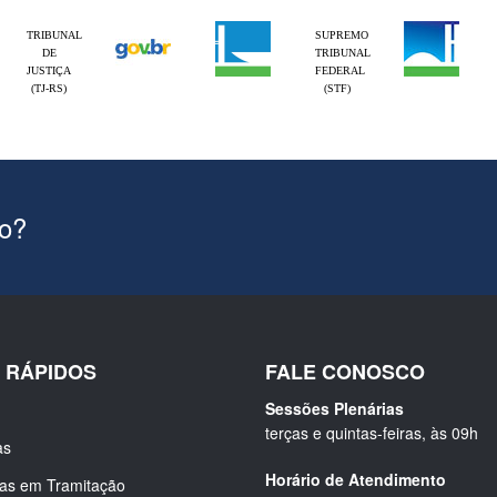
TRIBUNAL
SUPREMO
DE
TRIBUNAL
JUSTIÇA
FEDERAL
(TJ-RS)
(STF)
ão?
S RÁPIDOS
FALE CONOSCO
Sessões Plenárias
terças e quintas-feiras, às 09h
as
Horário de Atendimento
ias em Tramitação