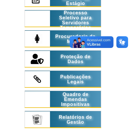
Estágio
Processo
Seletivo para
Servidores
Temporários
Procuradoria da
Mulher
Proteção de
Dados
Publicações
Legais
Quadro de
Emendas
Impositivas
Relatórios de
Gestão