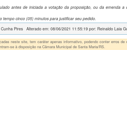
ulado antes de iniciada a votação da proposição, ou da emenda a
 o tempo cinco (05) minutos para justificar seu pedido.
o Cunha Pires
Alterado em: 08/06/2021 11:55:19 por: Reinaldo Laia Gu
das neste site, tem caráter apenas informativo, podendo conter erros de d
ncontram-se à disposição na Câmara Municipal de Santa Maria/RS.