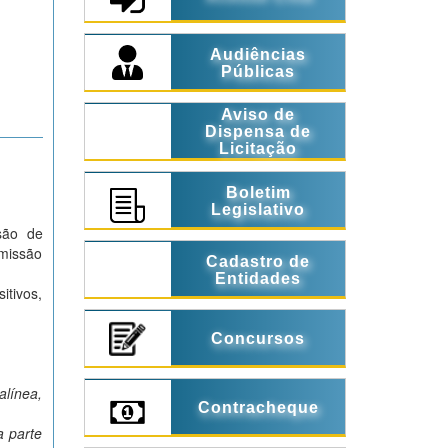
Audiências
Públicas
Aviso de
Dispensa de
Licitação
Boletim
Legislativo
são de
omissão
Cadastro de
Entidades
tivos,
Concursos
alínea,
Contracheque
a parte