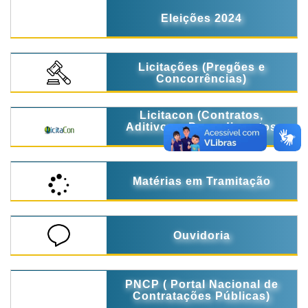
Eleições 2024
Licitações (Pregões e
Concorrências)
Licitacon (Contratos,
Aditivos e Procedimentos
Licitatórios)
Matérias em Tramitação
Ouvidoria
PNCP ( Portal Nacional de
Contratações Públicas)