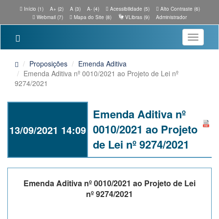
Início (1)
A+ (2)
A (3)
A- (4)
Acessibilidade (5)
Alto Contraste (6)
Webmail (7)
Mapa do Site (8)
VLibras (9)
Administrador
Toggle
navigatio
Proposições
Emenda Aditiva
Emenda Aditiva nº 0010/2021 ao Projeto de Lei nº
9274/2021
Emenda Aditiva nº
0010/2021 ao Projeto
13/09/2021 14:09
de Lei nº 9274/2021
Emenda Aditiva nº 0010/2021 ao Projeto de Lei
nº 9274/2021