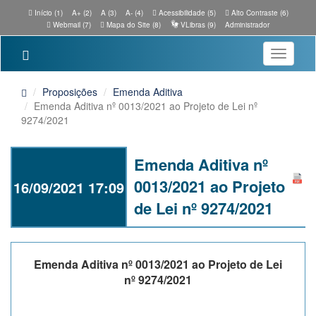
Início (1)
A+ (2)
A (3)
A- (4)
Acessibilidade (5)
Alto Contraste (6)
Webmail (7)
Mapa do Site (8)
VLibras (9)
Administrador
Toggle
navigatio
Proposições
Emenda Aditiva
Emenda Aditiva nº 0013/2021 ao Projeto de Lei nº
9274/2021
Emenda Aditiva nº
0013/2021 ao Projeto
16/09/2021 17:09
de Lei nº 9274/2021
Emenda Aditiva nº 0013/2021 ao Projeto de Lei
nº 9274/2021