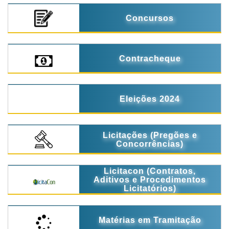
Concursos
Contracheque
Eleições 2024
Licitações (Pregões e
Concorrências)
Licitacon (Contratos,
Aditivos e Procedimentos
Licitatórios)
Matérias em Tramitação