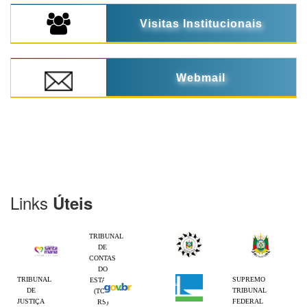
Visitas Institucionais
Webmail
Links
Úteis
TRIBUNAL
DE
CONTAS
DO
TRIBUNAL
SUPREMO
ESTADO
DE
TRIBUNAL
(TCE-
JUSTIÇA
FEDERAL
RS)