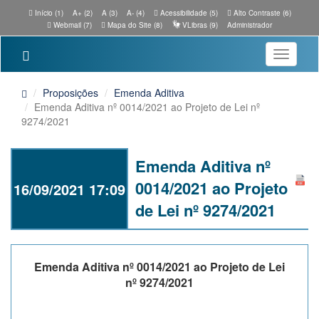
Início (1)
A+ (2)
A (3)
A- (4)
Acessibilidade (5)
Alto Contraste (6)
Webmail (7)
Mapa do Site (8)
VLibras (9)
Administrador
Toggle
navigatio
Proposições
Emenda Aditiva
Emenda Aditiva nº 0014/2021 ao Projeto de Lei nº
9274/2021
Emenda Aditiva nº
0014/2021 ao Projeto
16/09/2021 17:09
de Lei nº 9274/2021
Emenda Aditiva nº 0014/2021 ao Projeto de Lei
nº 9274/2021