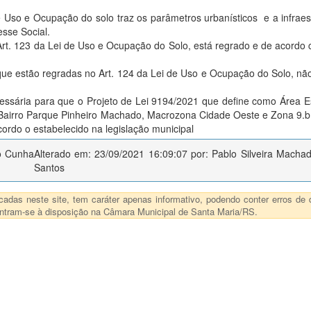
de Uso e Ocupação do solo traz os parâmetros urbanísticos e a infraes
sse Social.
Art. 123 da Lei de Uso e Ocupação do Solo, está regrado e de acordo
que estão regradas no Art. 124 da Lei de Uso e Ocupação do Solo, nã
essária para que o Projeto de Lei 9194/2021 que define como Área E
o Bairro Parque Pinheiro Machado, Macrozona Cidade Oeste e Zona 9.b
ordo o estabelecido na legislação municipal
to Cunha
Alterado em: 23/09/2021 16:09:07 por: Pablo Silveira Macha
Santos
das neste site, tem caráter apenas informativo, podendo conter erros de d
ncontram-se à disposição na Câmara Municipal de Santa Maria/RS.