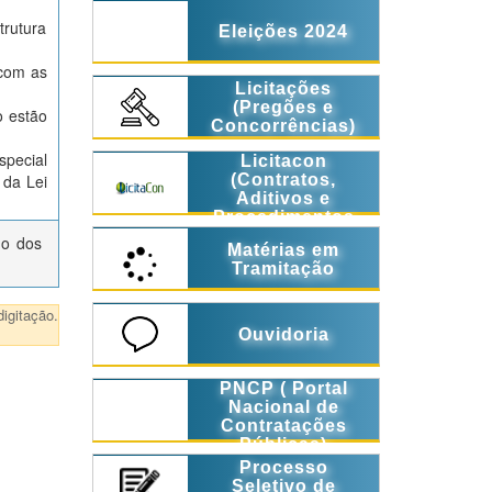
trutura
Eleições 2024
 com as
Licitações
(Pregões e
o estão
Concorrências)
special
Licitacon
 da Lei
(Contratos,
Aditivos e
Procedimentos
Licitatórios)
do dos
Matérias em
Tramitação
igitação.
Ouvidoria
PNCP ( Portal
Nacional de
Contratações
Públicas)
Processo
Seletivo de