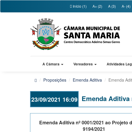
Início (1)
A+ (2)
A (3)
A- (4)
A Câmara
Vereadores
Atividades Leg
Proposições
Emenda Aditiva
Emenda Adit
Emenda Aditiva n
23/09/2021 16:09
Emenda Aditiva nº 0001/2021 ao Projeto d
9194/2021