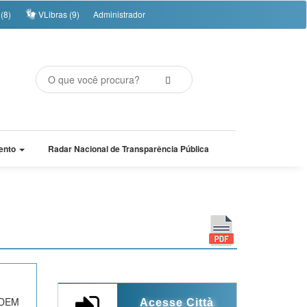
(8)
VLibras (9)
Administrador
ento
Radar Nacional de Transparência Pública
DEM
Acesse Città