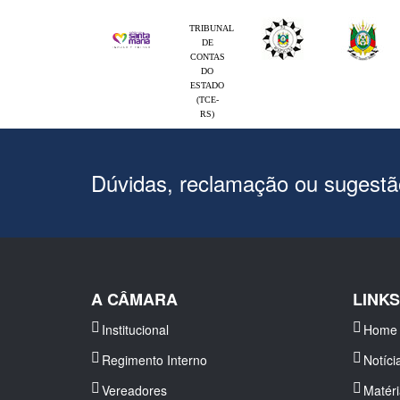
TRIBUNAL
DE
CONTAS
DO
ESTADO
(TCE-
RS)
Dúvidas, reclamação ou sugest
A CÂMARA
LINK
Institucional
Home
Regimento Interno
Notíci
Vereadores
Matér