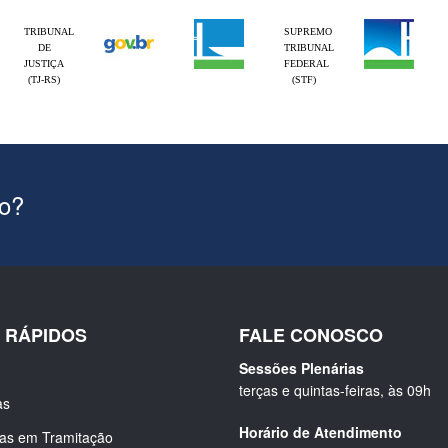
TRIBUNAL
SUPREMO
DE
TRIBUNAL
JUSTIÇA
FEDERAL
(TJ-RS)
(STF)
ão?
S RÁPIDOS
FALE CONOSCO
Sessões Plenárias
terças e quintas-feiras, às 09h
as
Horário de Atendimento
ias em Tramitação