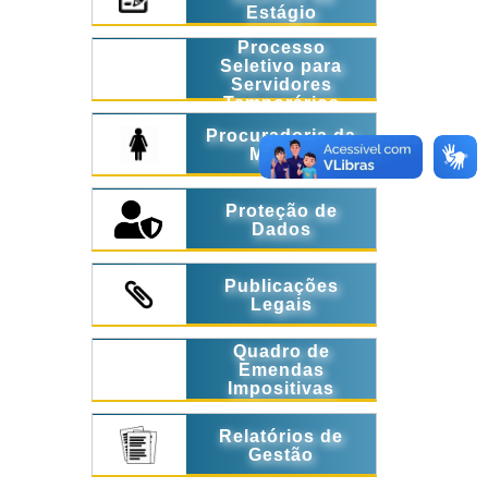
Estágio
Processo
Seletivo para
Servidores
Temporários
Procuradoria da
Mulher
Proteção de
Dados
Publicações
Legais
Quadro de
Emendas
Impositivas
Relatórios de
Gestão