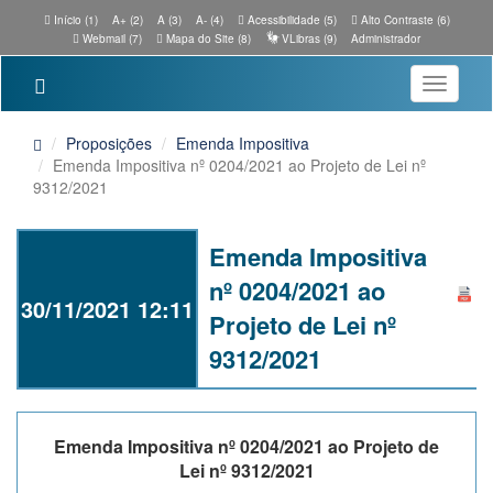
Início (1)
A+ (2)
A (3)
A- (4)
Acessibilidade (5)
Alto Contraste (6)
Webmail (7)
Mapa do Site (8)
VLibras (9)
Administrador
Toggle
navigatio
Proposições
Emenda Impositiva
Emenda Impositiva nº 0204/2021 ao Projeto de Lei nº
9312/2021
Emenda Impositiva
nº 0204/2021 ao
30/11/2021 12:11
Projeto de Lei nº
9312/2021
Emenda Impositiva nº 0204/2021 ao Projeto de
Lei nº 9312/2021