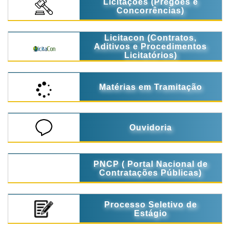
Licitações (Pregões e
Concorrências)
Licitacon (Contratos,
Aditivos e Procedimentos
Licitatórios)
Matérias em Tramitação
Ouvidoria
PNCP ( Portal Nacional de
Contratações Públicas)
Processo Seletivo de
Estágio