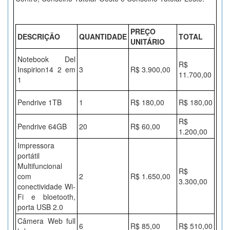
PREÇO
DESCRIÇÃO
QUANTIDADE
TOTAL
UNITÁRIO
Notebook Del
R$
Inspirion14 2 em
3
R$ 3.900,00
11.700,00
1
Pendrive 1TB
1
R$ 180,00
R$ 180,00
R$
Pendrive 64GB
20
R$ 60,00
1.200,00
Impressora
portátil
Multifuncional
R$
com
2
R$ 1.650,00
3.300,00
conectividade Wi-
Fi e bloetooth,
porta USB 2.0
Câmera Web full
6
R$ 85,00
R$ 510,00