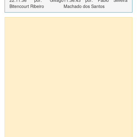
22:11:36 por: Givago
11:36:43 por: Pablo Silveira
Bitencourt Ribeiro
Machado dos Santos
Anexos (4)
img034
img035
img036
img037