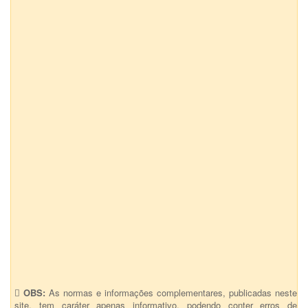
OBS:
As normas e informações complementares, publicadas neste
site, tem caráter apenas informativo, podendo conter erros de