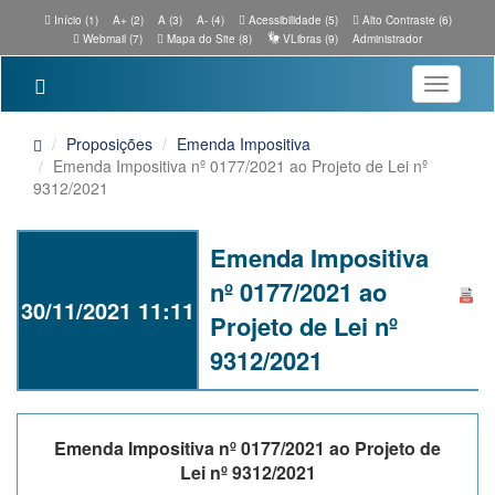
Início (1)
A+ (2)
A (3)
A- (4)
Acessibilidade (5)
Alto Contraste (6)
Webmail (7)
Mapa do Site (8)
VLibras (9)
Administrador
Toggle
navigatio
Proposições
Emenda Impositiva
Emenda Impositiva nº 0177/2021 ao Projeto de Lei nº
9312/2021
Emenda Impositiva
nº 0177/2021 ao
30/11/2021 11:11
Projeto de Lei nº
9312/2021
Emenda Impositiva nº 0177/2021 ao Projeto de
Lei nº 9312/2021