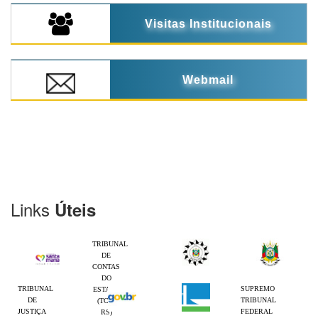
Visitas Institucionais
Webmail
Links
Úteis
TRIBUNAL
DE
CONTAS
DO
TRIBUNAL
SUPREMO
ESTADO
DE
TRIBUNAL
(TCE-
JUSTIÇA
FEDERAL
RS)