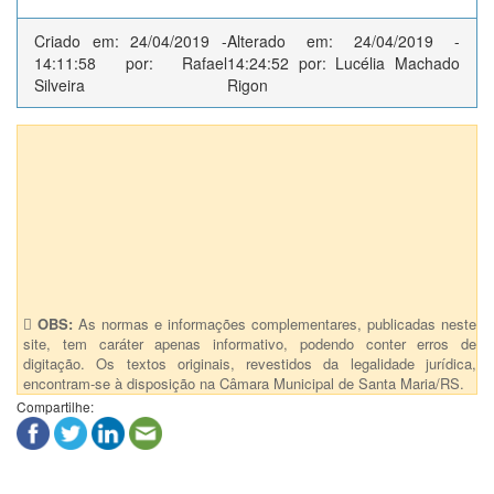
Criado em: 24/04/2019 -
Alterado em: 24/04/2019 -
14:11:58 por: Rafael
14:24:52 por: Lucélia Machado
Silveira
Rigon
Autores (3)
Vereador(a) Celita da Silva (Professora Celita)
Vereador(a) Adelar Vargas dos Santos (Bolinha)
Vereador(a) Alexandre Pinzon Vargas
OBS:
As normas e informações complementares, publicadas neste
site, tem caráter apenas informativo, podendo conter erros de
digitação. Os textos originais, revestidos da legalidade jurídica,
encontram-se à disposição na Câmara Municipal de Santa Maria/RS.
Compartilhe: