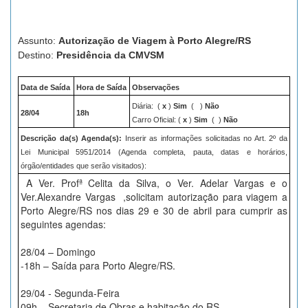
Assunto:
Autorização de Viagem à Porto Alegre/RS
Destino:
Presidência da CMVSM
Data de Saída
Hora de Saída
Observações
Diária:
(
x
)
Sim
( )
Não
28/04
18h
Carro Oficial: (
x
)
Sim
( )
Não
Descrição da(s) Agenda(s):
Inserir as informações solicitadas no Art. 2º da
Lei Municipal 5951/2014 (Agenda completa, pauta, datas e horários,
órgão/entidades que serão visitados):
A Ver. Profª Celita da Silva, o Ver. Adelar Vargas e o
Ver.Alexandre Vargas ,solicitam autorização para viagem a
Porto Alegre/RS nos dias 29 e 30 de abril para cumprir as
seguintes agendas:
28/04 – Domingo
-18h – Saída para Porto Alegre/RS.
29/04 - Segunda-Feira
09h – Secretaria de Obras e habitação do RS