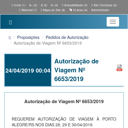
Início (1)
A+ (2)
A (3)
A- (4)
Acessibilidade (5)
Alto Contraste (6)
Webmail (7)
Mapa do Site (8)
VLibras (9)
Administrador
Toggle
navigatio
Proposições
Pedidos de Autorização
Autorização de Viagem Nº 6653/2019
Autorização de
Viagem Nº
24/04/2019 00:04
6653/2019
Autorização de Viagem Nº 6653/2019
REQUEREM AUTORIZAÇÃO DE VIAGEM À PORTO
ALEGRE/RS NOS DIAS 28, 29 E 30/04/2019.