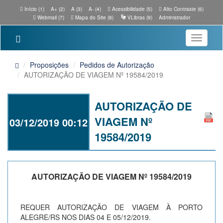
Início (1)
A+ (2)
A (3)
A- (4)
Acessibilidade (5)
Alto Contraste (6)
Webmail (7)
Mapa do Site (8)
VLibras (9)
Administrador
Toggle
navigatio
Proposições
Pedidos de Autorização
AUTORIZAÇÃO DE VIAGEM Nº 19584/2019
AUTORIZAÇÃO DE
VIAGEM Nº
03/12/2019 00:12
19584/2019
AUTORIZAÇÃO DE VIAGEM Nº 19584/2019
REQUER AUTORIZAÇÃO DE VIAGEM À PORTO
ALEGRE/RS NOS DIAS 04 E 05/12/2019.