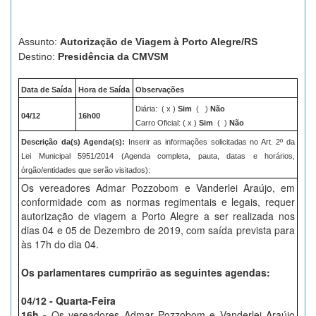
Assunto:
Autorização de Viagem à Porto Alegre/RS
Destino:
Presidência da CMVSM
Data de Saída
Hora de Saída
Observações
Diária:
( x )
Sim
( )
Não
04/12
16h00
Carro Oficial: ( x )
Sim
( )
Não
Descrição da(s) Agenda(s):
Inserir as informações solicitadas no Art. 2º da
Lei Municipal 5951/2014 (Agenda completa, pauta, datas e horários,
órgão/entidades que serão visitados):
Os vereadores Admar Pozzobom e Vanderlei Araújo, em
conformidade com as normas regimentais e legais, requer
autorização de viagem a Porto Alegre a ser realizada nos
dias 04 e 05 de Dezembro de 2019, com saída prevista para
às 17h do dia 04.
Os parlamentares cumprirão as seguintes agendas:
04/12 - Quarta-Feira
16h -
Os vereadores Admar Pozzobom e Vanderlei Araújo