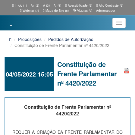
Início (1)
A+ (2)
A (3)
A- (4)
Acessibilidade (5)
Alto Contraste (6)
Webmail (7)
Mapa do Site (8)
VLibras (9)
Administrador
Toggle
navigatio
Proposições
Pedidos de Autorização
Constituição de Frente Parlamentar nº 4420/2022
Constituição de
Frente Parlamentar
04/05/2022 15:05
nº 4420/2022
Constituição de Frente Parlamentar nº
4420/2022
REQUER A CRIAÇÃO DA FRENTE PARLAMENTAR DO