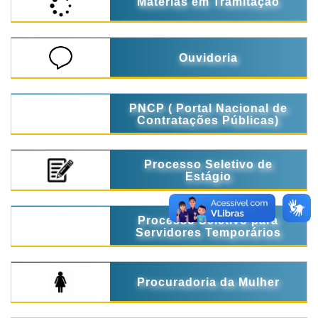
Matérias em Tramitação
Ouvidoria
PNCP ( Portal Nacional de
Contratações Públicas)
Processo Seletivo de
Estágio
Processo Seletivo para
Servidores Temporários
Procuradoria da Mulher