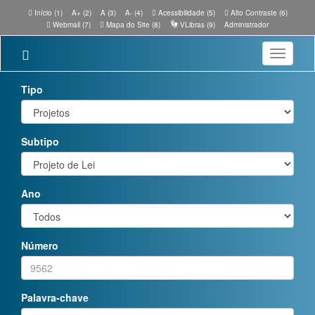
Início (1)
A+ (2)
A (3)
A- (4)
Acessibilidade (5)
Alto Contraste (6)
Webmail (7)
Mapa do Site (8)
VLibras (9)
Administrador
Toggle
navigatio
Tipo
Subtipo
Ano
Número
Palavra-chave