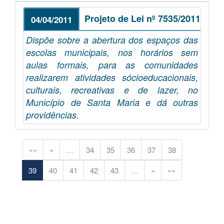
Projeto de Lei nº 7535/2011
04/04/2011
Dispõe sobre a abertura dos espaços das
escolas municipais, nos horários sem
aulas formais, para as comunidades
realizarem atividades sócioeducacionais,
culturais, recreativas e de lazer, no
Município de Santa Maria e dá outras
providências.
««
«
…
34
35
36
37
38
39
40
41
42
43
…
»
»»