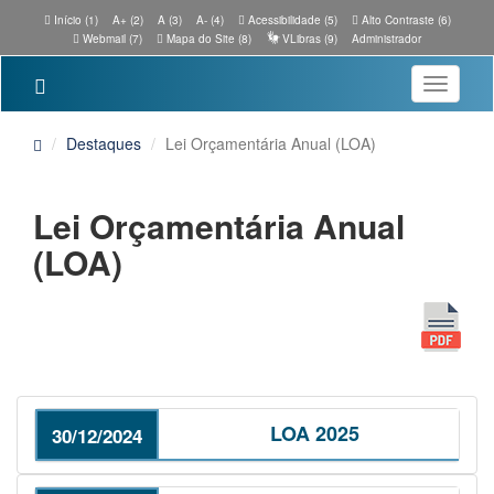
Início (1)
A+ (2)
A (3)
A- (4)
Acessibilidade (5)
Alto Contraste (6)
Webmail (7)
Mapa do Site (8)
VLibras (9)
Administrador
Toggle
navigatio
Destaques
Lei Orçamentária Anual (LOA)
Lei Orçamentária Anual
(LOA)
LOA 2025
30/12/2024