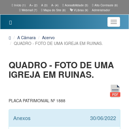
Início (1)
A+ (2)
A (3)
A- (4)
Acessibilidade (5)
Alto Contraste (6)
Webmail (7)
Mapa do Site (8)
VLibras (9)
Administrador
Toggle
navigatio
A Câmara
Acervo
QUADRO - FOTO DE UMA IGREJA EM RUINAS.
QUADRO - FOTO DE UMA
IGREJA EM RUINAS.
PLACA PATRIMONIAL Nº 1888
Anexos
30/06/2022