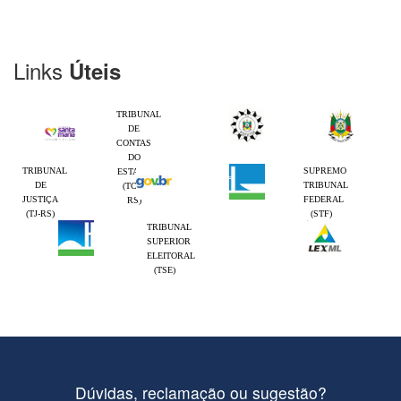
Links
Úteis
TRIBUNAL
DE
CONTAS
DO
TRIBUNAL
SUPREMO
ESTADO
DE
TRIBUNAL
(TCE-
JUSTIÇA
FEDERAL
RS)
(TJ-RS)
(STF)
TRIBUNAL
SUPERIOR
ELEITORAL
(TSE)
Dúvidas, reclamação ou sugestão?