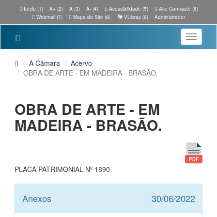
Início (1)
A+ (2)
A (3)
A- (4)
Acessibilidade (5)
Alto Contraste (6)
Webmail (7)
Mapa do Site (8)
VLibras (9)
Administrador
Toggle
navigatio
A Câmara
Acervo
OBRA DE ARTE - EM MADEIRA - BRASÃO.
OBRA DE ARTE - EM
MADEIRA - BRASÃO.
PLACA PATRIMONIAL Nº 1890
Anexos
30/06/2022