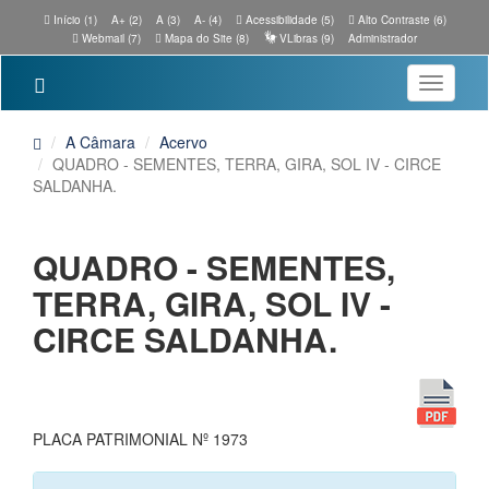
Início (1)
A+ (2)
A (3)
A- (4)
Acessibilidade (5)
Alto Contraste (6)
Webmail (7)
Mapa do Site (8)
VLibras (9)
Administrador
Toggle
navigatio
A Câmara
Acervo
QUADRO - SEMENTES, TERRA, GIRA, SOL IV - CIRCE
SALDANHA.
QUADRO - SEMENTES,
TERRA, GIRA, SOL IV -
CIRCE SALDANHA.
PLACA PATRIMONIAL Nº 1973