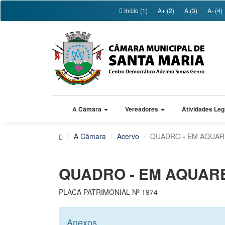
Início (1)
A+ (2)
A (3)
A- (4)
A Câmara
Vereadores
Atividades Leg
A Câmara
Acervo
QUADRO - EM AQUARE
QUADRO - EM AQUARE
PLACA PATRIMONIAL Nº 1974
Anexos