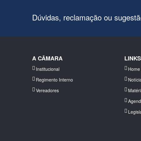
Dúvidas, reclamação ou sugest
A CÂMARA
LINK
Institucional
Home
Regimento Interno
Notíci
Vereadores
Matér
Agend
Legisl