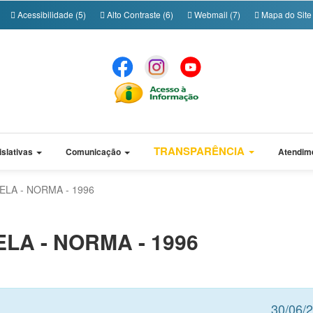
Acessibilidade (5)
Alto Contraste (6)
Webmail (7)
Mapa do Site 
TRANSPARÊNCIA
islativas
Comunicação
Atendim
LA - NORMA - 1996
LA - NORMA - 1996
30/06/