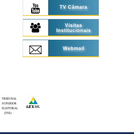
TV Câmara
Visitas
Institucionais
Webmail
TRIBUNAL
SUPERIOR
ELEITORAL
(TSE)