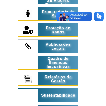
Servidores
Temporários
Procuradoria da
Mulher
Proteção de
Dados
Publicações
Legais
Quadro de
Emendas
Impositivas
Relatórios de
Gestão
Sustentabilidade