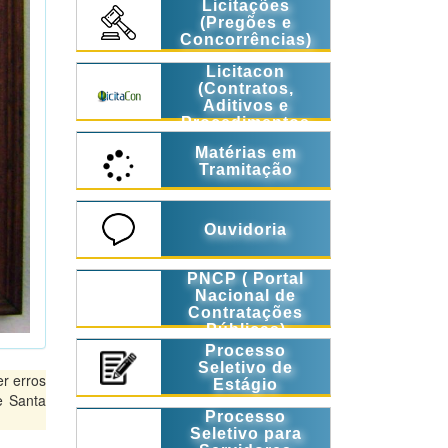
Licitações
(Pregões e
Concorrências)
Licitacon
(Contratos,
Aditivos e
Procedimentos
Licitatórios)
Matérias em
Tramitação
Ouvidoria
PNCP ( Portal
Nacional de
Contratações
Públicas)
Processo
Seletivo de
r erros
Estágio
e Santa
Processo
Seletivo para