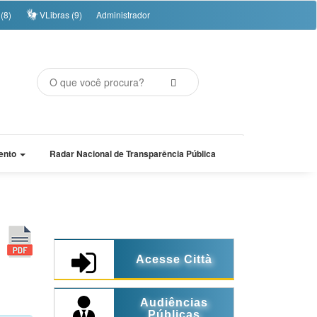
(8)
VLibras (9)
Administrador
ento
Radar Nacional de Transparência Pública
Acesse Città
Audiências
Públicas