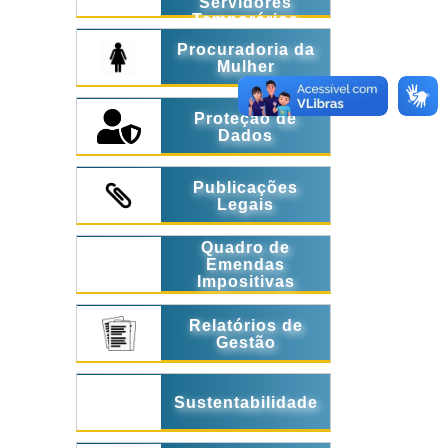
Servidores
Temporários
Procuradoria da
Mulher
Proteção de
Dados
Publicações
Legais
Quadro de
Emendas
Impositivas
Relatórios de
Gestão
Sustentabilidade