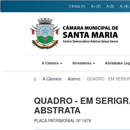
Início (1)
A+ (2)
A (3)
A- (4)
A Câmara
Vereadores
Atividades Leg
A Câmara
Acervo
QUADRO - EM SERIG
QUADRO - EM SERIGR
ABSTRATA
PLACA PATRIMONIAL Nº 1978