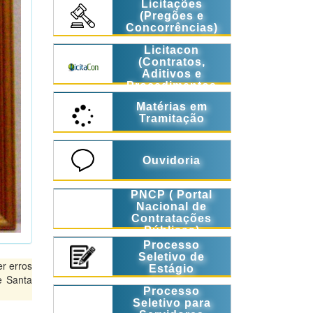
Licitações
(Pregões e
Concorrências)
Licitacon
(Contratos,
Aditivos e
Procedimentos
Licitatórios)
Matérias em
Tramitação
Ouvidoria
PNCP ( Portal
Nacional de
Contratações
Públicas)
Processo
Seletivo de
r erros
Estágio
e Santa
Processo
Seletivo para