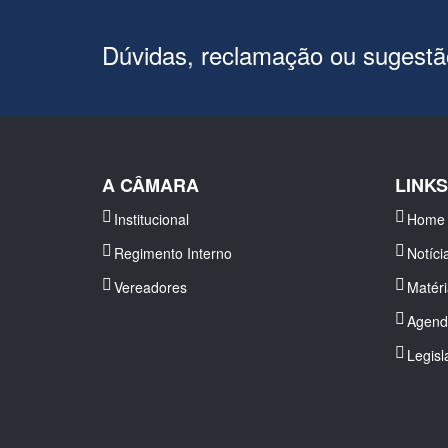
Dúvidas, reclamação ou sugest
A CÂMARA
LINK
Institucional
Home
Regimento Interno
Notíci
Vereadores
Matér
Agend
Legisl