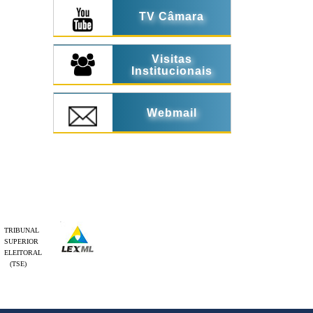
TV Câmara
Visitas
Institucionais
Webmail
TRIBUNAL
SUPERIOR
ELEITORAL
(TSE)