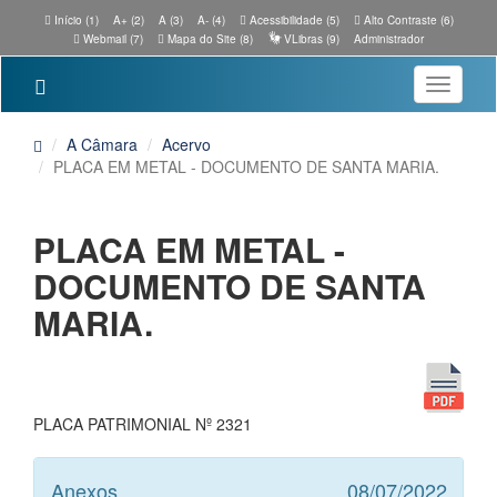
Início (1)
A+ (2)
A (3)
A- (4)
Acessibilidade (5)
Alto Contraste (6)
Webmail (7)
Mapa do Site (8)
VLibras (9)
Administrador
Toggle
navigatio
A Câmara
Acervo
PLACA EM METAL - DOCUMENTO DE SANTA MARIA.
PLACA EM METAL -
DOCUMENTO DE SANTA
MARIA.
PLACA PATRIMONIAL Nº 2321
Anexos
08/07/2022