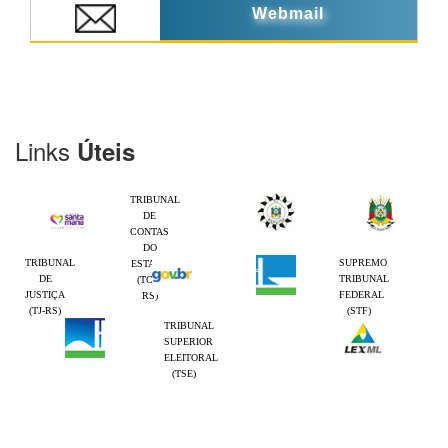
Webmail
Links
Úteis
TRIBUNAL
DE
CONTAS
DO
TRIBUNAL
SUPREMO
ESTADO
DE
TRIBUNAL
(TCE-
JUSTIÇA
FEDERAL
RS)
(TJ-RS)
(STF)
TRIBUNAL
SUPERIOR
ELEITORAL
(TSE)