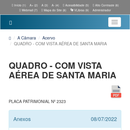
Início (1)
A+ (2)
A (3)
A- (4)
Acessibilidade (5)
Alto Contraste (6)
Webmail (7)
Mapa do Site (8)
VLibras (9)
Administrador
Toggle
navigatio
A Câmara
Acervo
QUADRO - COM VISTA AÉREA DE SANTA MARIA
QUADRO - COM VISTA
AÉREA DE SANTA MARIA
PLACA PATRIMONIAL Nº 2323
Anexos
08/07/2022