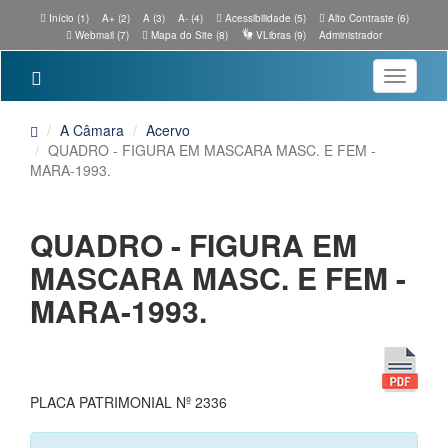
Início (1)
A+ (2)
A (3)
A- (4)
Acessibilidade (5)
Alto Contraste (6)
Webmail (7)
Mapa do Site (8)
VLibras (9)
Administrador
Toggle
navigatio
A Câmara
Acervo
QUADRO - FIGURA EM MASCARA MASC. E FEM -
MARA-1993.
QUADRO - FIGURA EM
MASCARA MASC. E FEM -
MARA-1993.
PLACA PATRIMONIAL Nº 2336