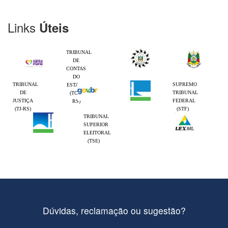
Links
Úteis
TRIBUNAL
DE
CONTAS
DO
TRIBUNAL
SUPREMO
ESTADO
DE
TRIBUNAL
(TCE-
JUSTIÇA
FEDERAL
RS)
(TJ-RS)
(STF)
TRIBUNAL
SUPERIOR
ELEITORAL
(TSE)
Dúvidas, reclamação ou sugestão?