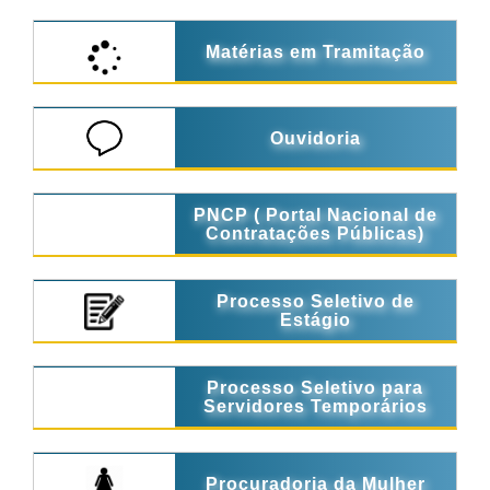
Matérias em Tramitação
Ouvidoria
PNCP ( Portal Nacional de
Contratações Públicas)
Processo Seletivo de
Estágio
Processo Seletivo para
Servidores Temporários
Procuradoria da Mulher