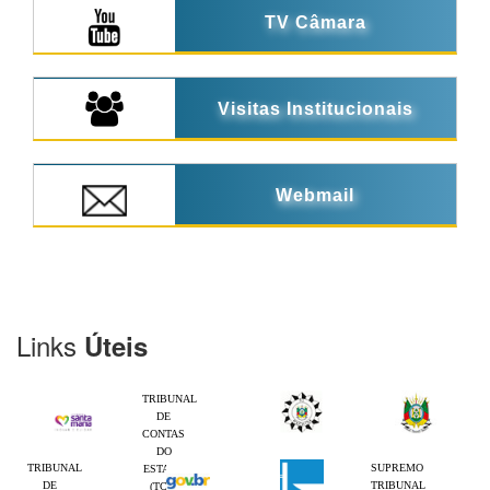
TV Câmara
Visitas Institucionais
Webmail
Links
Úteis
TRIBUNAL
DE
CONTAS
DO
TRIBUNAL
SUPREMO
ESTADO
DE
TRIBUNAL
(TCE-