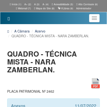
Início (1)
A+ (2)
A (3)
A- (4)
Acessibilidade (5)
Alto Contraste (6)
Webmail (7)
Mapa do Site (8)
VLibras (9)
Administrador
Toggle
navigatio
A Câmara
Acervo
QUADRO - TÉCNICA MISTA - NARA ZAMBERLAN.
QUADRO - TÉCNICA
MISTA - NARA
ZAMBERLAN.
PLACA PATRIMONIAL Nº 2462
Anexos
11/07/2022