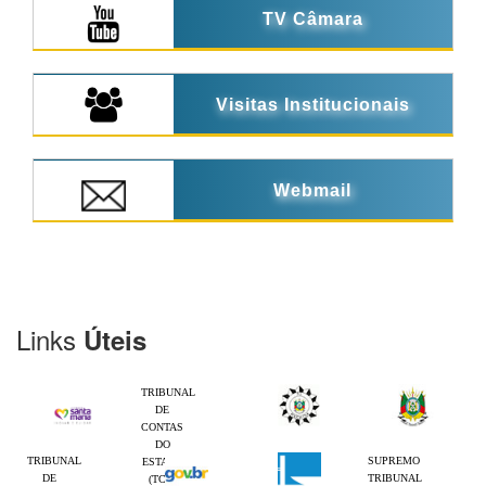
TV Câmara
Visitas Institucionais
Webmail
Links
Úteis
TRIBUNAL
DE
CONTAS
DO
TRIBUNAL
SUPREMO
ESTADO
DE
TRIBUNAL
(TCE-