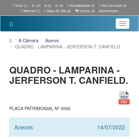
Início (1)
A+ (2)
A (3)
A- (4)
Acessibilidade (5)
Alto Contraste (6)
Webmail (7)
Mapa do Site (8)
VLibras (9)
Administrador
Toggle
navigatio
A Câmara
Acervo
QUADRO - LAMPARINA - JERFERSON T. CANFIELD.
QUADRO - LAMPARINA -
JERFERSON T. CANFIELD.
PLACA PATRIMONIAL Nº 3066
Anexos
14/07/2022