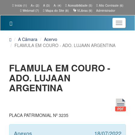
Início (1)
A+ (2)
A (3)
A- (4)
Acessibilidade (5)
Alto Contraste (6)
Webmail (7)
Mapa do Site (8)
VLibras (9)
Administrador
Toggle
navigatio
A Câmara
Acervo
FLAMULA EM COURO - ADO. LUJAAN ARGENTINA
FLAMULA EM COURO -
ADO. LUJAAN
ARGENTINA
PLACA PATRIMONIAL Nº 3235
Anexos
18/07/2022