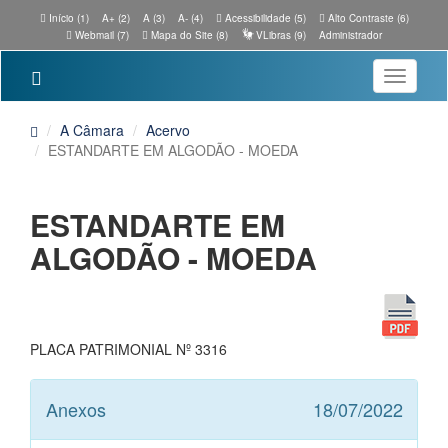
Início (1)
A+ (2)
A (3)
A- (4)
Acessibilidade (5)
Alto Contraste (6)
Webmail (7)
Mapa do Site (8)
VLibras (9)
Administrador
Toggle
navigatio
A Câmara
Acervo
ESTANDARTE EM ALGODÃO - MOEDA
ESTANDARTE EM
ALGODÃO - MOEDA
PLACA PATRIMONIAL Nº 3316
Anexos
18/07/2022