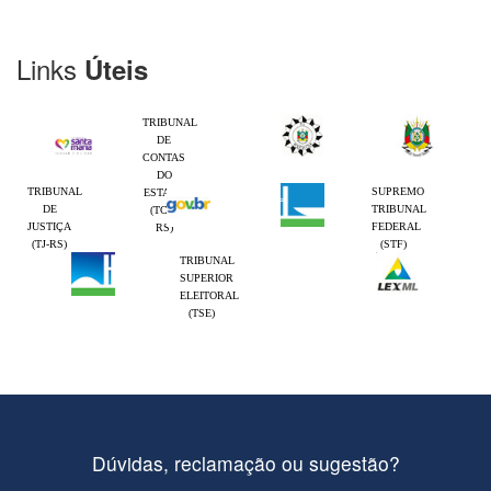
Links
Úteis
TRIBUNAL
DE
CONTAS
DO
TRIBUNAL
SUPREMO
ESTADO
DE
TRIBUNAL
(TCE-
JUSTIÇA
FEDERAL
RS)
(TJ-RS)
(STF)
TRIBUNAL
SUPERIOR
ELEITORAL
(TSE)
Dúvidas, reclamação ou sugestão?