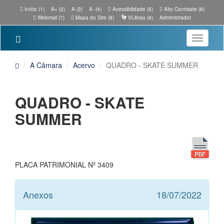
Início (1)
A+ (2)
A (3)
A- (4)
Acessibilidade (5)
Alto Contraste (6)
Webmail (7)
Mapa do Site (8)
VLibras (9)
Administrador
Toggle
navigatio
A Câmara
Acervo
QUADRO - SKATE SUMMER
QUADRO - SKATE
SUMMER
PLACA PATRIMONIAL Nº 3409
Anexos
18/07/2022