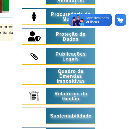
Servidores
Temporários
Procuradoria da
Mulher
r erros
e Santa
Proteção de
Dados
Publicações
Legais
Quadro de
Emendas
Impositivas
Relatórios de
Gestão
Sustentabilidade