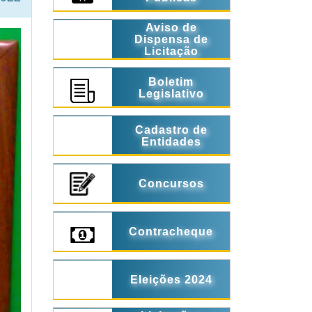
Aviso de
Dispensa de
Licitação
Boletim
Legislativo
Cadastro de
Entidades
Concursos
Contracheque
Eleições 2024