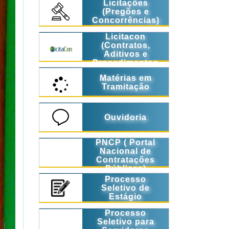
Licitações
(Pregões e
Concorrências)
Licitacon
(Contratos,
Aditivos e
Procedimentos
Licitatórios)
Matérias em
Tramitação
Ouvidoria
PNCP ( Portal
Nacional de
Contratações
Públicas)
Processo
Seletivo de
Estágio
Processo
Seletivo para