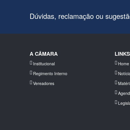
Dúvidas, reclamação ou sugest
A CÂMARA
LINK
Institucional
Home
Regimento Interno
Notíci
Vereadores
Matér
Agend
Legisl