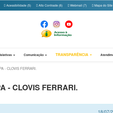
Acessibilidade (5)
Alto Contraste (6)
Webmail (7)
Mapa do Site 
TRANSPARÊNCIA
islativas
Comunicação
Atendim
A - CLOVIS FERRARI.
 - CLOVIS FERRARI.
18/07/