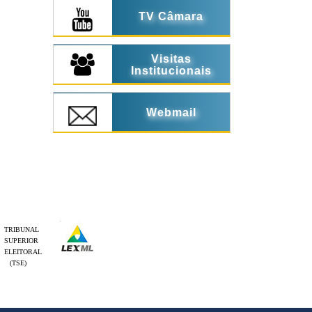
TV Câmara
Visitas
Institucionais
Webmail
TRIBUNAL
SUPERIOR
ELEITORAL
(TSE)