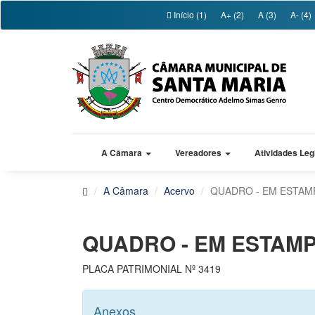
Início (1)
A+ (2)
A (3)
A- (4)
A Câmara
Vereadores
Atividades Leg
A Câmara
Acervo
QUADRO - EM ESTAMP
QUADRO - EM ESTAMPA
PLACA PATRIMONIAL Nº 3419
Anexos