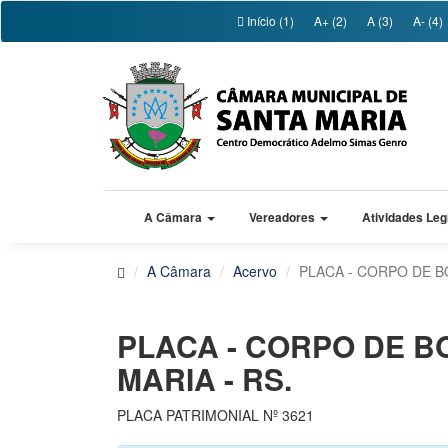
Início (1)
A+ (2)
A (3)
A- (4)
A Câmara
Vereadores
Atividades Leg
A Câmara
Acervo
PLACA - CORPO DE B
PLACA - CORPO DE B
MARIA - RS.
PLACA PATRIMONIAL Nº 3621