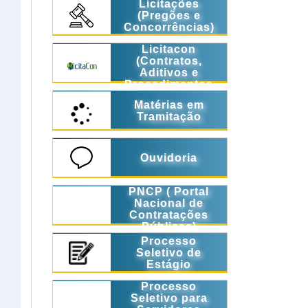
Licitações
(Pregões e
Concorrências)
Licitacon
(Contratos,
Aditivos e
Procedimentos
Licitatórios)
Matérias em
Tramitação
Ouvidoria
PNCP ( Portal
Nacional de
Contratações
Públicas)
Processo
Seletivo de
Estágio
Processo
Seletivo para