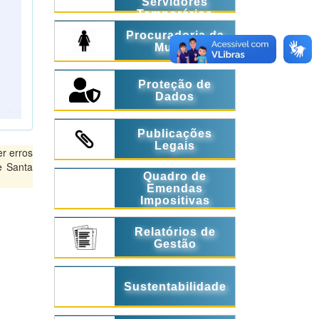
Servidores
Temporários
Procuradoria da
Mulher
Proteção de
Dados
Publicações
Legais
r erros
e Santa
Quadro de
Emendas
Impositivas
Relatórios de
Gestão
Sustentabilidade