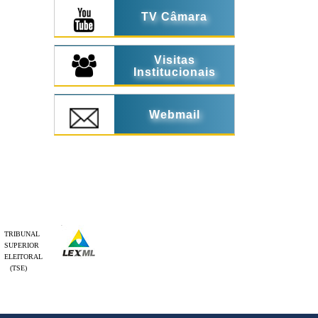
TV Câmara
Visitas
Institucionais
Webmail
TRIBUNAL
SUPERIOR
ELEITORAL
(TSE)