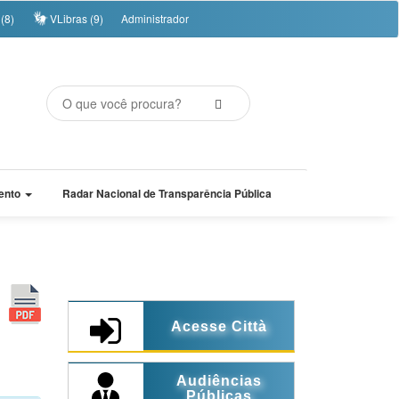
(8)
VLibras (9)
Administrador
ento
Radar Nacional de Transparência Pública
Acesse Città
Audiências
Públicas