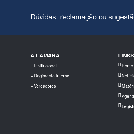
Dúvidas, reclamação ou sugest
A CÂMARA
LINK
Institucional
Home
Regimento Interno
Notíci
Vereadores
Matér
Agend
Legisl