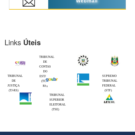
Webmail
Links
Úteis
TRIBUNAL
DE
CONTAS
DO
TRIBUNAL
SUPREMO
ESTADO
DE
TRIBUNAL
(TCE-
JUSTIÇA
FEDERAL
RS)
(TJ-RS)
(STF)
TRIBUNAL
SUPERIOR
ELEITORAL
(TSE)