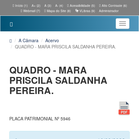
Início (1)
A+ (2)
A (3)
A- (4)
Acessibilidade (5)
Alto Contraste (6)
Webmail (7)
Mapa do Site (8)
VLibras (9)
Administrador
Toggle
navigatio
A Câmara
Acervo
QUADRO - MARA PRISCILA SALDANHA PEREIRA.
QUADRO - MARA
PRISCILA SALDANHA
PEREIRA.
PLACA PATRIMONIAL Nº 5946