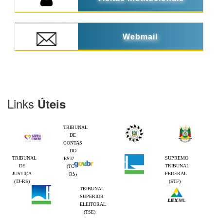
Webmail
Links
Úteis
TRIBUNAL
DE
CONTAS
DO
TRIBUNAL
SUPREMO
ESTADO
DE
TRIBUNAL
(TCE-
JUSTIÇA
FEDERAL
RS)
(TJ-RS)
(STF)
TRIBUNAL
SUPERIOR
ELEITORAL
(TSE)