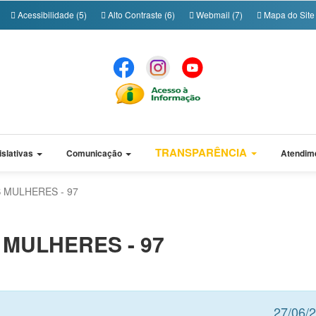
Acessibilidade (5)
Alto Contraste (6)
Webmail (7)
Mapa do Site 
TRANSPARÊNCIA
islativas
Comunicação
Atendim
 MULHERES - 97
MULHERES - 97
27/06/