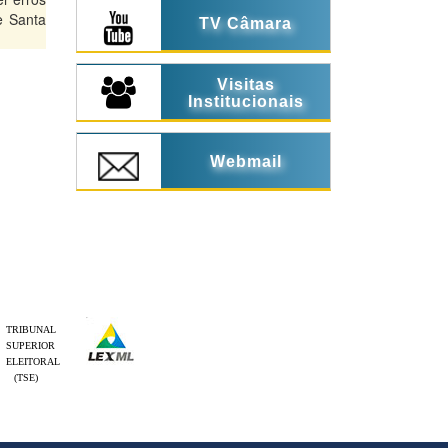
e Santa
TV Câmara
Visitas
Institucionais
Webmail
TRIBUNAL
SUPERIOR
ELEITORAL
(TSE)