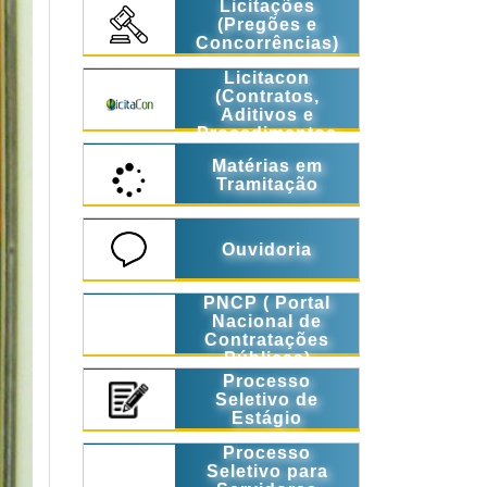
Licitações
(Pregões e
Concorrências)
Licitacon
(Contratos,
Aditivos e
Procedimentos
Licitatórios)
Matérias em
Tramitação
Ouvidoria
PNCP ( Portal
Nacional de
Contratações
Públicas)
Processo
Seletivo de
Estágio
Processo
Seletivo para