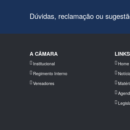
Dúvidas, reclamação ou sugest
A CÂMARA
LINK
Institucional
Home
Regimento Interno
Notíci
Vereadores
Matér
Agend
Legisl