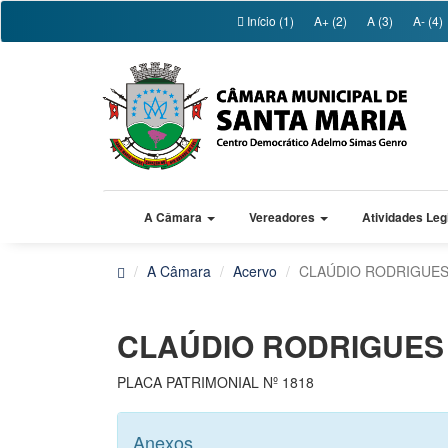
Início (1)
A+ (2)
A (3)
A- (4)
A Câmara
Vereadores
Atividades Leg
A Câmara
Acervo
CLAÚDIO RODRIGUES
CLAÚDIO RODRIGUES 
PLACA PATRIMONIAL Nº 1818
Anexos