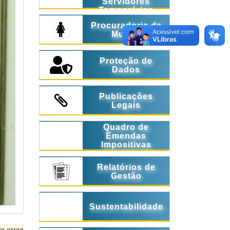
Servidores
Temporários
Procuradoria da
Mulher
Proteção de
Dados
Publicações
Legais
Quadro de
Emendas
Impositivas
Relatórios de
Gestão
Sustentabilidade
r erros