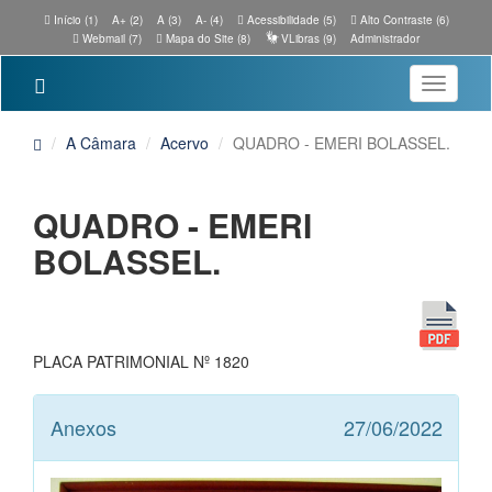
Início (1)
A+ (2)
A (3)
A- (4)
Acessibilidade (5)
Alto Contraste (6)
Webmail (7)
Mapa do Site (8)
VLibras (9)
Administrador
Toggle
navigatio
A Câmara
Acervo
QUADRO - EMERI BOLASSEL.
QUADRO - EMERI
BOLASSEL.
PLACA PATRIMONIAL Nº 1820
Anexos
27/06/2022