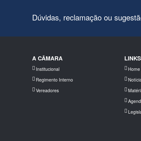
Dúvidas, reclamação ou sugest
A CÂMARA
LINK
Institucional
Home
Regimento Interno
Notíci
Vereadores
Matér
Agend
Legisl