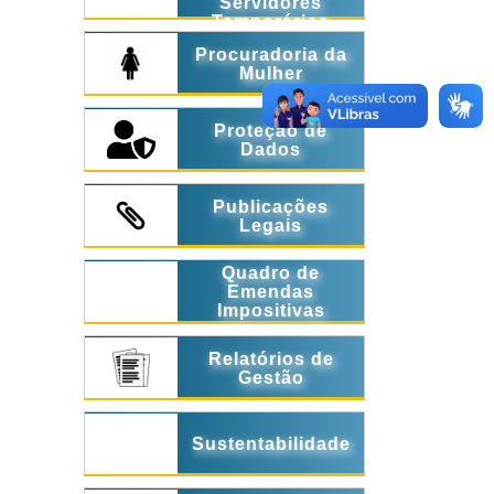
Servidores
Temporários
Procuradoria da
Mulher
Proteção de
Dados
Publicações
Legais
Quadro de
Emendas
Impositivas
Relatórios de
Gestão
Sustentabilidade