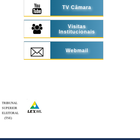
TV Câmara
Visitas
Institucionais
Webmail
TRIBUNAL
SUPERIOR
ELEITORAL
(TSE)