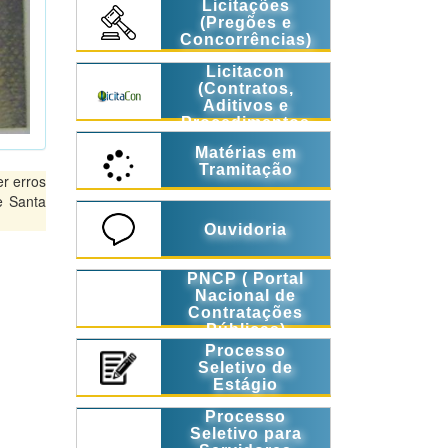
Licitações
(Pregões e
Concorrências)
Licitacon
(Contratos,
Aditivos e
Procedimentos
Licitatórios)
Matérias em
Tramitação
r erros
e Santa
Ouvidoria
PNCP ( Portal
Nacional de
Contratações
Públicas)
Processo
Seletivo de
Estágio
Processo
Seletivo para