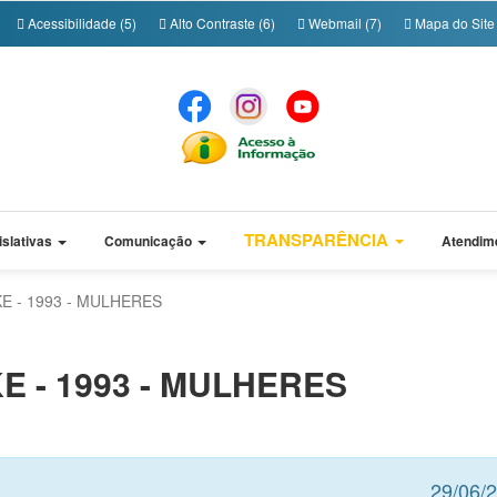
Acessibilidade (5)
Alto Contraste (6)
Webmail (7)
Mapa do Site 
TRANSPARÊNCIA
islativas
Comunicação
Atendim
 - 1993 - MULHERES
 - 1993 - MULHERES
29/06/