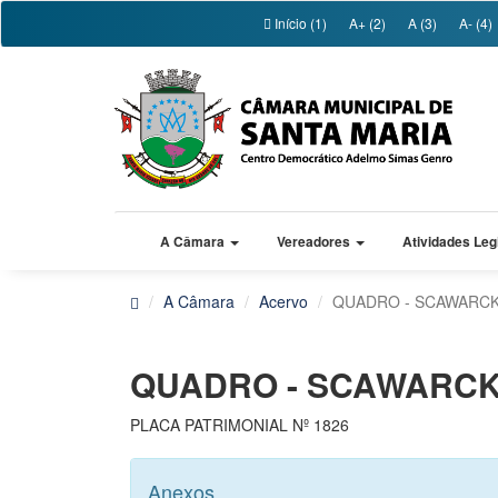
Início (1)
A+ (2)
A (3)
A- (4)
A Câmara
Vereadores
Atividades Leg
A Câmara
Acervo
QUADRO - SCAWARCKE
QUADRO - SCAWARCKE
PLACA PATRIMONIAL Nº 1826
Anexos