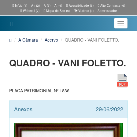
Início (1)
A+ (2)
A (3)
A- (4)
Acessibilidade (5)
Alto Contraste (6)
Webmail (7)
Mapa do Site (8)
VLibras (9)
Administrador
Toggle
navigatio
A Câmara
Acervo
QUADRO - VANI FOLETTO.
QUADRO - VANI FOLETTO.
PLACA PATRIMONIAL Nº 1836
Anexos
29/06/2022