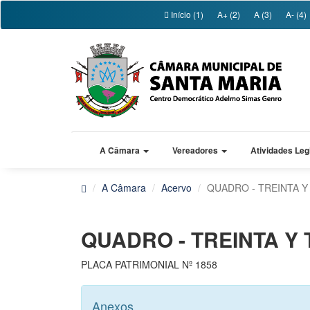
Início (1)
A+ (2)
A (3)
A- (4)
A Câmara
Vereadores
Atividades Leg
A Câmara
Acervo
QUADRO - TREINTA Y
QUADRO - TREINTA Y 
PLACA PATRIMONIAL Nº 1858
Anexos