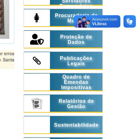
Servidores
Temporários
Procuradoria da
Mulher
Proteção de
Dados
r erros
Publicações
e Santa
Legais
Quadro de
Emendas
Impositivas
Relatórios de
Gestão
Sustentabilidade