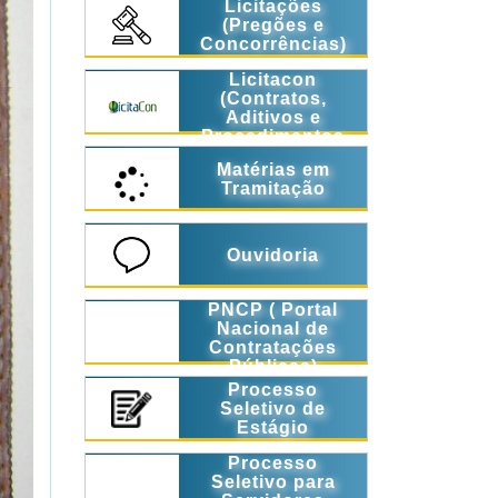
Licitações
(Pregões e
Concorrências)
Licitacon
(Contratos,
Aditivos e
Procedimentos
Licitatórios)
Matérias em
Tramitação
Ouvidoria
PNCP ( Portal
Nacional de
Contratações
Públicas)
Processo
Seletivo de
Estágio
Processo
Seletivo para