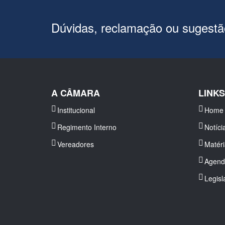
Dúvidas, reclamação ou sugest
A CÂMARA
LINK
Institucional
Home
Regimento Interno
Notíci
Vereadores
Matér
Agend
Legisl