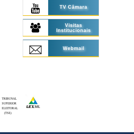
TV Câmara
Visitas
Institucionais
Webmail
TRIBUNAL
SUPERIOR
ELEITORAL
(TSE)