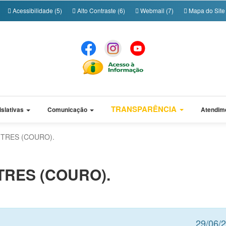
Acessibilidade (5)
Alto Contraste (6)
Webmail (7)
Mapa do Site 
TRANSPARÊNCIA
islativas
Comunicação
Atendim
 TRES (COURO).
TRES (COURO).
29/06/