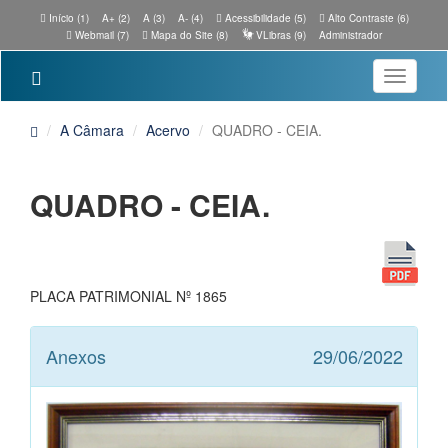
Início (1)
A+ (2)
A (3)
A- (4)
Acessibilidade (5)
Alto Contraste (6)
Webmail (7)
Mapa do Site (8)
VLibras (9)
Administrador
Toggle
navigatio
A Câmara
Acervo
QUADRO - CEIA.
QUADRO - CEIA.
PLACA PATRIMONIAL Nº 1865
Anexos
29/06/2022