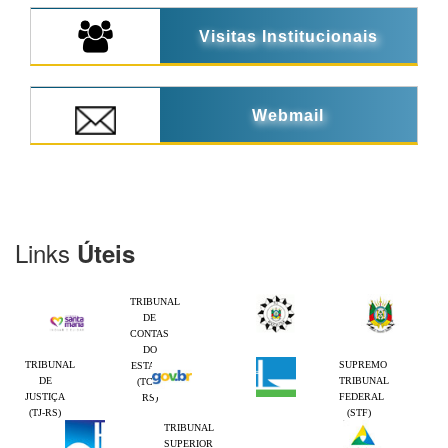
Visitas Institucionais
Webmail
Links
Úteis
TRIBUNAL
DE
CONTAS
DO
TRIBUNAL
SUPREMO
ESTADO
DE
TRIBUNAL
(TCE-
JUSTIÇA
FEDERAL
RS)
(TJ-RS)
(STF)
TRIBUNAL
SUPERIOR