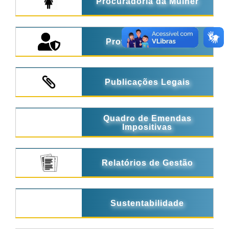
Procuradoria da Mulher
Proteção de Dados
Publicações Legais
Quadro de Emendas
Impositivas
Relatórios de Gestão
Sustentabilidade