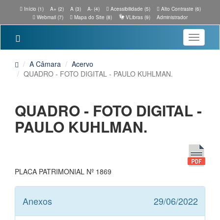
Início (1)
A+ (2)
A (3)
A- (4)
Acessibilidade (5)
Alto Contraste (6)
Webmail (7)
Mapa do Site (8)
VLibras (9)
Administrador
Toggle
navigatio
A Câmara
Acervo
QUADRO - FOTO DIGITAL - PAULO KUHLMAN.
QUADRO - FOTO DIGITAL -
PAULO KUHLMAN.
PLACA PATRIMONIAL Nº 1869
Anexos
29/06/2022