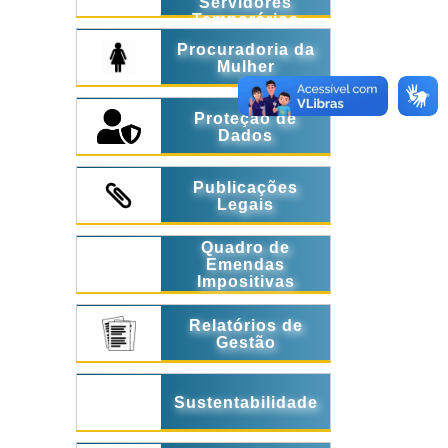
Servidores
Temporários
Procuradoria da
Mulher
Proteção de
Dados
Publicações
Legais
Quadro de
Emendas
Impositivas
Relatórios de
Gestão
Sustentabilidade