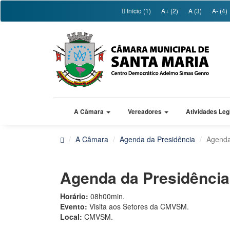
Início (1)
A+ (2)
A (3)
A- (4)
A Câmara
Vereadores
Atividades Leg
A Câmara
Agenda da Presidência
Agenda
Agenda da Presidênci
Horário:
08h00min.
Evento:
Visita aos Setores da CMVSM.
Local:
CMVSM.