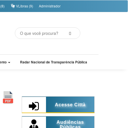
(8)
VLibras (9)
Administrador
ento
Radar Nacional de Transparência Pública
Acesse Città
Audiências
Públicas