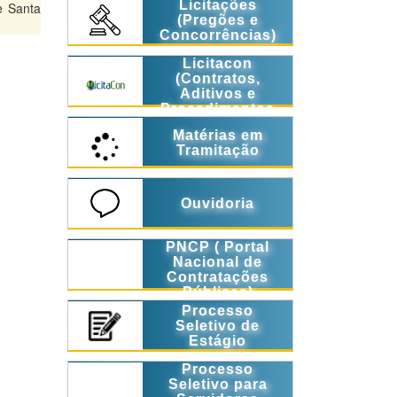
Licitações
e Santa
(Pregões e
Concorrências)
Licitacon
(Contratos,
Aditivos e
Procedimentos
Licitatórios)
Matérias em
Tramitação
Ouvidoria
PNCP ( Portal
Nacional de
Contratações
Públicas)
Processo
Seletivo de
Estágio
Processo
Seletivo para