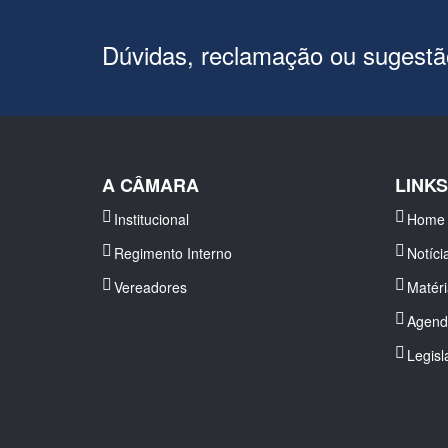
Dúvidas, reclamação ou sugest
A CÂMARA
LINK
Institucional
Home
Regimento Interno
Notíci
Vereadores
Matér
Agend
Legisl