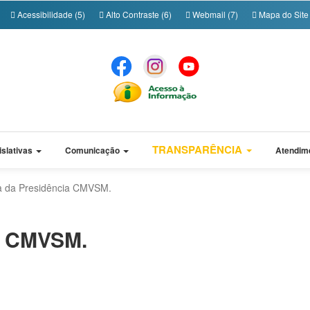
Acessibilidade (5)
Alto Contraste (6)
Webmail (7)
Mapa do Site 
TRANSPARÊNCIA
islativas
Comunicação
Atendim
 da Presidência CMVSM.
a CMVSM.