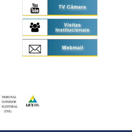
TV Câmara
Visitas
Institucionais
Webmail
TRIBUNAL
SUPERIOR
ELEITORAL
(TSE)