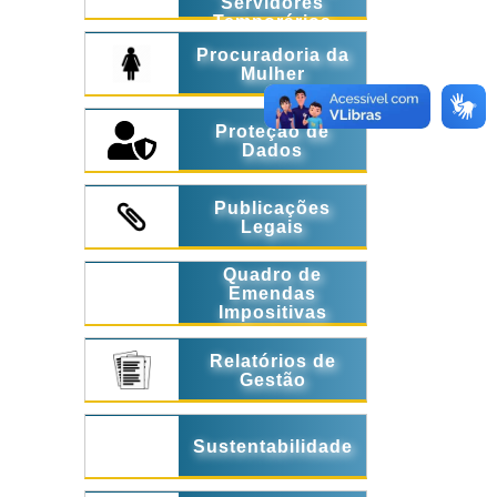
Servidores
Temporários
Procuradoria da
Mulher
Proteção de
Dados
Publicações
Legais
Quadro de
Emendas
Impositivas
Relatórios de
Gestão
Sustentabilidade