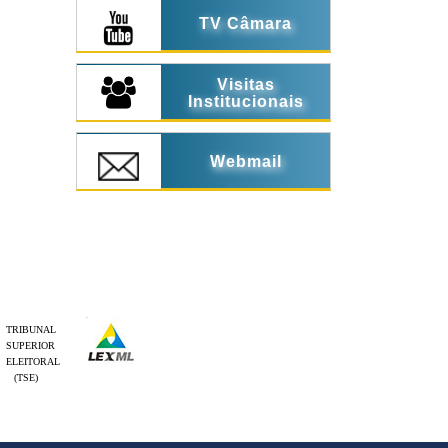
TV Câmara
Visitas
Institucionais
Webmail
TRIBUNAL
SUPERIOR
ELEITORAL
(TSE)