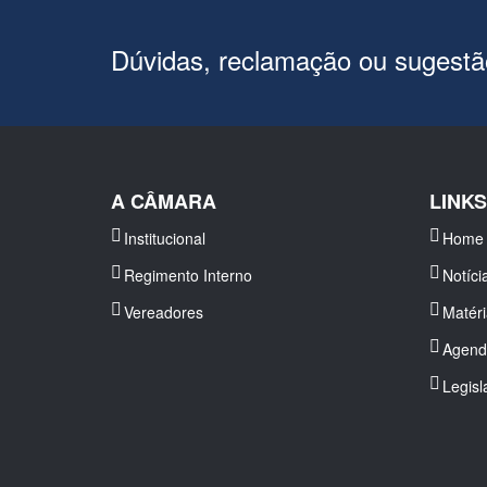
Dúvidas, reclamação ou sugest
A CÂMARA
LINK
Institucional
Home
Regimento Interno
Notíci
Vereadores
Matér
Agend
Legisl