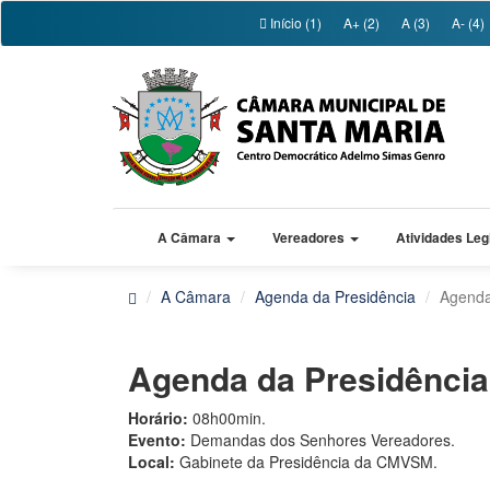
Início (1)
A+ (2)
A (3)
A- (4)
A Câmara
Vereadores
Atividades Leg
A Câmara
Agenda da Presidência
Agenda
Agenda da Presidênci
Horário:
08h00min.
Evento:
Demandas dos Senhores Vereadores.
Local:
Gabinete da Presidência da CMVSM.