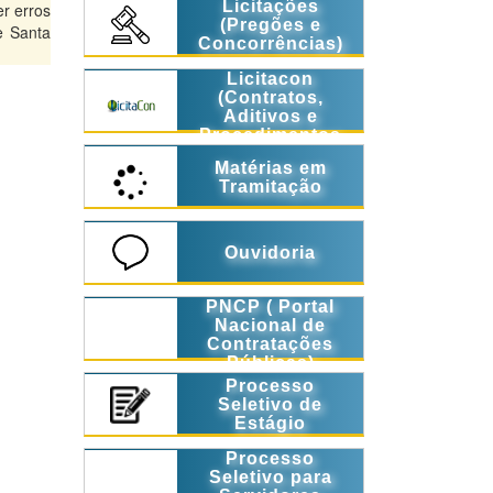
Licitações
r erros
(Pregões e
e Santa
Concorrências)
Licitacon
(Contratos,
Aditivos e
Procedimentos
Licitatórios)
Matérias em
Tramitação
Ouvidoria
PNCP ( Portal
Nacional de
Contratações
Públicas)
Processo
Seletivo de
Estágio
Processo
Seletivo para