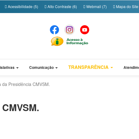
Acessibilidade (5)
Alto Contraste (6)
Webmail (7)
Mapa do Site 
TRANSPARÊNCIA
islativas
Comunicação
Atendim
 da Presidência CMVSM.
a CMVSM.