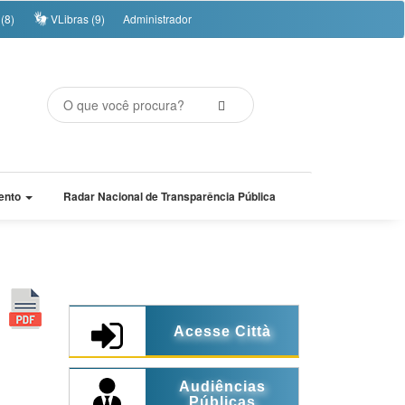
(8)
VLibras (9)
Administrador
ento
Radar Nacional de Transparência Pública
Acesse Città
Audiências
Públicas