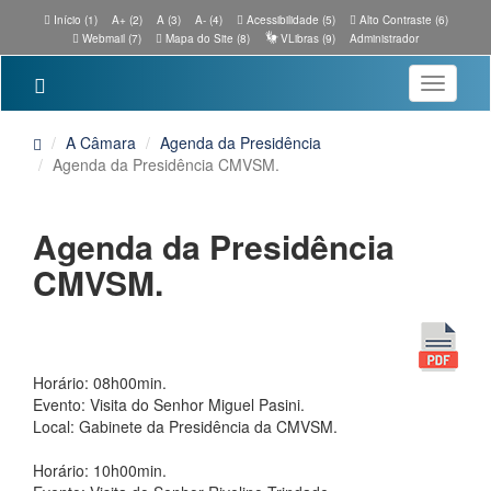
Início (1)
A+ (2)
A (3)
A- (4)
Acessibilidade (5)
Alto Contraste (6)
Webmail (7)
Mapa do Site (8)
VLibras (9)
Administrador
Toggle
navigatio
A Câmara
Agenda da Presidência
Agenda da Presidência CMVSM.
Agenda da Presidência
CMVSM.
Horário: 08h00min.
Evento: Visita do Senhor Miguel Pasini.
Local: Gabinete da Presidência da CMVSM.
Horário: 10h00min.