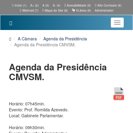
Início (1)
A+ (2)
A (3)
A- (4)
Acessibilidade (5)
Alto Contraste (6)
Webmail (7)
Mapa do Site (8)
VLibras (9)
Administrador
Toggle
navigatio
A Câmara
Agenda da Presidência
Agenda da Presidência CMVSM.
Agenda da Presidência
CMVSM.
Horário: 07h45min.
Evento: Prof. Romilda Azevedo.
Local: Gabinete Parlamentar.
Horário: 09h30min.