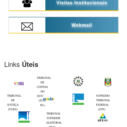
Visitas Institucionais
Webmail
Links
Úteis
TRIBUNAL
DE
CONTAS
DO
TRIBUNAL
SUPREMO
ESTADO
DE
TRIBUNAL
(TCE-
JUSTIÇA
FEDERAL
RS)
(TJ-RS)
(STF)
TRIBUNAL
SUPERIOR
ELEITORAL